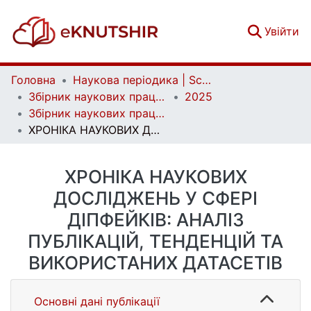
(c
Увійти
Головна
Наукова періодика | Scientific periodicals
Збірник наукових праць Військового інституту Київського національного університету імені Тараса Шевченка | Collection of Scientific Studies of the Military Institute of Taras Shevchenko National University of Kyiv
2025
Збірник наукових праць Військового інституту Київського національного університету імені Тараса Шевченка. Вип. 87
ХРОНІКА НАУКОВИХ ДОСЛІДЖЕНЬ У СФЕРІ ДІПФЕЙКІВ: АНАЛІЗ ПУБЛІКАЦІЙ, ТЕНДЕНЦІЙ ТА ВИКОРИСТАНИХ ДАТАСЕТІВ
ХРОНІКА НАУКОВИХ
ДОСЛІДЖЕНЬ У СФЕРІ
ДІПФЕЙКІВ: АНАЛІЗ
ПУБЛІКАЦІЙ, ТЕНДЕНЦІЙ ТА
ВИКОРИСТАНИХ ДАТАСЕТІВ
Основні дані публікації