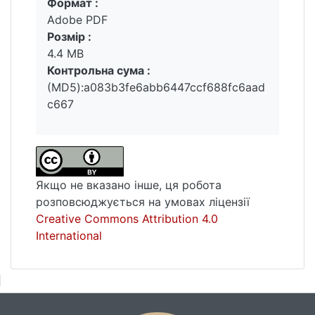
Формат :
Вантажиться...
дослідження не лише сьогодні, а й у
Adobe PDF
найближчому майбутньому. Результати
Розмір :
можуть бути використані як методична
4.4 MB
база для міждисциплінарних ініціатив.
Контрольна сума :
(MD5):a083b3fe6abb6447ccf688fc6aad
c667
Якщо не вказано інше, ця робота
розповсюджується на умовах ліцензії
Creative Commons Attribution 4.0
International