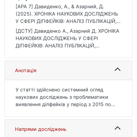
[APA 7] Давиденко, А., & Азарний, Д.
(2025). ХРОНІКА НАУКОВИХ ДОСЛІДЖЕНЬ
У СФЕРІ ДІПФЕЙКІВ: АНАЛІЗ ПУБЛІКАЦІЙ,
ТЕНДЕНЦІЙ ТА ВИКОРИСТАНИХ
[ДСТУ] Давиденко А., Азарний Д. ХРОНІКА
ДАТАСЕТІВ. Збірник наукових праць
НАУКОВИХ ДОСЛІДЖЕНЬ У СФЕРІ
Військового інституту Київського
ДІПФЕЙКІВ: АНАЛІЗ ПУБЛІКАЦІЙ,
національного університету імені Тараса
ТЕНДЕНЦІЙ ТА ВИКОРИСТАНИХ
Шевченка, (87), 80–87.
ДАТАСЕТІВ. Збірник наукових праць
https://doi.org/10.17721/2519-481X/2025/87-
Військового інституту Київського
Анотація
09
національного університету імені Тараса
Шевченка. 2025. № 87. С. 80—87. DOI:
10.17721/2519-481X/2025/87-09 (дата
У статті здійснено системний огляд
звернення: 25.07.2026).
наукових досліджень з проблематики
виявлення діпфейків у період з 2015 по
2025 рік. Показано, як зростання
генеративних можливостей (від перших
GAN до сучасних дифузійних моделей)
Напрями досліджень
стимулювало розвиток засобів детекції.