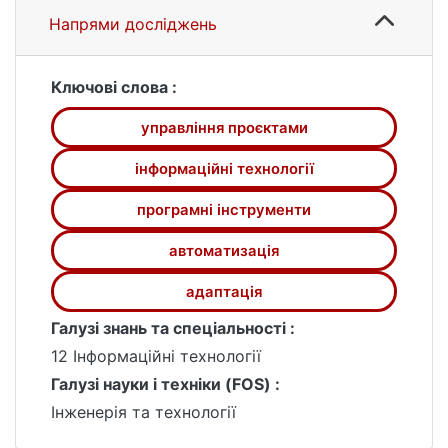
Gantt), що забезпечують ефективне
Напрями досліджень
планування, моніторинг і автоматизацію
проєктних процесів. Окрема увага
приділяється викликам впровадження ІТ-
Ключові слова :
рішень, необхідності підготовки персоналу
управління проєктами
та адаптації організаційної культури.
Навчальний посібник підготовлений для
інформаційні технології
здобувачів третього (освітньо-наукового)
рівня вищої освіти «Доктор філософії» за
програмні інструменти
спеціальністю F3(122) «Комп’ютерні
автоматизація
науки».
адаптація
Галузі знань та спеціальності :
12 Інформаційні технології
Галузі науки і техніки (FOS) :
Інженерія та технології