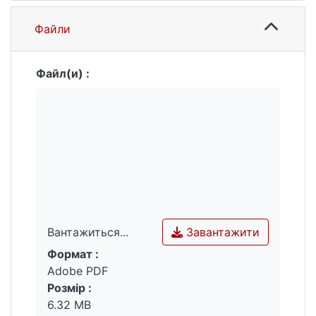
Файли
Файл(и) :
Завантажити
Вантажиться...
Формат :
Вантажиться...
Adobe PDF
Розмір :
6.32 MB