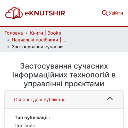
(c
Увійти
Головна
Книги | Books
Навчальні посібники | Handbooks
Застосування сучасних інформаційних технологій в управлінні проєктами
Застосування сучасних
інформаційних технологій в
управлінні проєктами
Основні дані публікації
Тип публікації :
Посібник