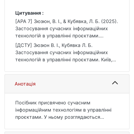
Цитування :
[APA 7] Зюзюн, В. І., & Кубявка, Л. Б. (2025).
Застосування сучасних інформаційних
технологій в управлінні проєктами.
https://ir.library.knu.ua/handle/15071834/682
[ДСТУ] Зюзюн В. І., Кубявка Л. Б.
4
Застосування сучасних інформаційних
технологій в управлінні проєктами. Київ,
2025. 212 с. URL:
https://ir.library.knu.ua/handle/15071834/682
4 (дата звернення: 25.07.2026).
Анотація
Посібник присвячено сучасним
інформаційним технологіям в управлінні
проєктами. У ньому розглядаються
популярні програмні інструменти (Jira,
Uspacy, monday.com, Smartsheet, та Online