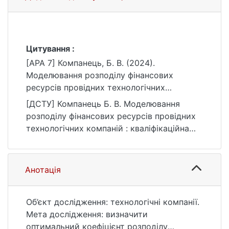
Цитування :
[APA 7] Компанець, Б. В. (2024).
Моделювання розподілу фінансових
ресурсів провідних технологічних
компаній [Бакалаврська робота, Київський
[ДСТУ] Компанець Б. В. Моделювання
національний університет імені Тараса
розподілу фінансових ресурсів провідних
Шевченка]. eKNUTSHIR.
технологічних компаній : кваліфікаційна
https://ir.library.knu.ua/handle/15071834/625
робота бакалавра : 05 Соціальні та
0
поведінкові науки / наук. кер. І. К.
Федоренко. Київ, 2024. 80 с. URL:
Анотація
https://ir.library.knu.ua/handle/15071834/625
0 (дата звернення: 25.07.2026).
Об’єкт дослідження: технологічні компанії.
Мета дослідження: визначити
оптимальний коефіцієнт розподілу