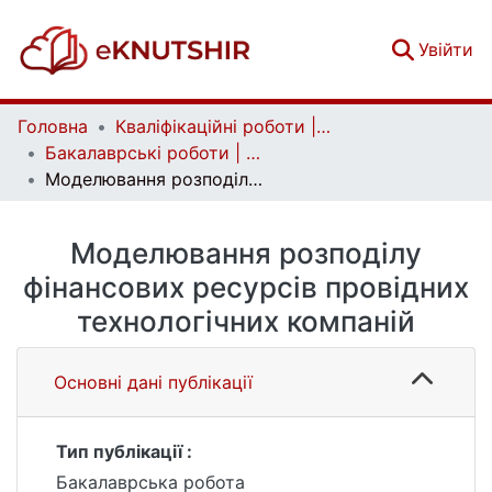
(c
Увійти
Головна
Кваліфікаційні роботи | Qualifying works
Бакалаврські роботи | Bachelor theses
Моделювання розподілу фінансових ресурсів провідних технологічних компаній
Моделювання розподілу
фінансових ресурсів провідних
технологічних компаній
Основні дані публікації
Тип публікації :
Бакалаврська робота