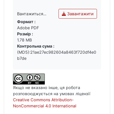
Завантажити
Вантажиться...
Формат :
Вантажиться...
Adobe PDF
Розмір :
1.78 MB
Контрольна сума :
(MD5):21ae27ec982604a8463f720df4e0
b7de
Якщо не вказано інше, ця робота
розповсюджується на умовах ліцензії
Creative Commons Attribution-
NonCommercial 4.0 International