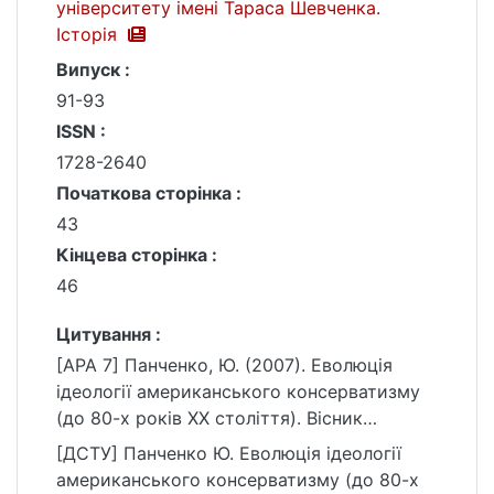
університету імені Тараса Шевченка.
Історія
Випуск :
91-93
ISSN :
1728-2640
Початкова сторінка :
43
Кінцева сторінка :
46
Цитування :
[APA 7] Панченко, Ю. (2007). Еволюція
ідеології американського консерватизму
(до 80-х років ХХ століття). Вісник
Київського національного університету
[ДСТУ] Панченко Ю. Еволюція ідеології
імені Тараса Шевченка. Історія, (91-93),
американського консерватизму (до 80-х