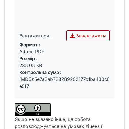
Завантажити
Вантажиться...
Формат :
Вантажиться...
Adobe PDF
Розмір :
285.05 KB
Контрольна сума :
(MD5):5e7a3ab728289202177c1ba430c6
e0f7
Якщо не вказано інше, ця робота
розповсюджується на умовах ліцензії