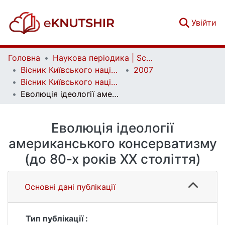
(c
Увійти
Головна
Наукова періодика | Scientific periodicals
Вісник Київського національного університету імені Тараса Шевченка. Історія | Bulletin of Taras Shevchenko National University of Kyiv. History
2007
Вісник Київського національного університету імені Тараса Шевченка. Історія. Вип. 91-93
Еволюція ідеології американського консерватизму (до 80-х років ХХ століття)
Еволюція ідеології
американського консерватизму
(до 80-х років ХХ століття)
Основні дані публікації
Тип публікації :