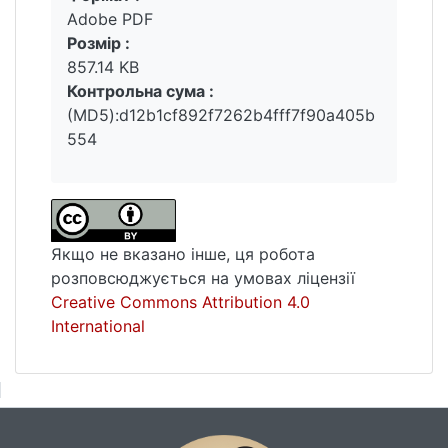
Adobe PDF
Розмір :
857.14 KB
Контрольна сума :
(MD5):d12b1cf892f7262b4fff7f90a405b
554
Якщо не вказано інше, ця робота
розповсюджується на умовах ліцензії
Creative Commons Attribution 4.0
International