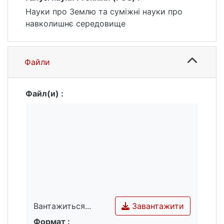
спостережень у Покутських Карпатах
Науки про Землю та суміжні науки про
зафіксовані на річках Черемош, Чорний
навколишнє середовище
Черемош, Рибниця, Пістинька, Лючка 24-
28 липня 2008 р., 7-8 липня 2010 та 23
червня 2020 р.
Файли
Файл(и) :
Завантажити
Вантажиться...
Формат :
Вантажиться...