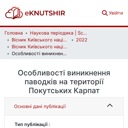
(c
Увійти
Головна
Наукова періодика | Scientific periodicals
Вісник Київського національного університету імені Тараса Шевченка. Географія | Bulletin of Taras Shevchenko National University of Kyiv. Geography
2022
Вісник Київського національного університету імені Тараса Шевченка. Географія. Випуск 1/2 (82/83)
Особливості виникнення паводків на території Покутських Карпат
Особливості виникнення
паводків на території
Покутських Карпат
Основні дані публікації
Тип публікації :