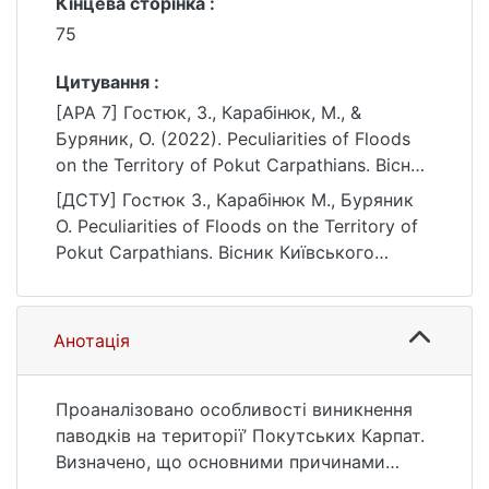
Кінцева сторінка :
75
Цитування :
[APA 7] Гостюк, З., Карабінюк, М., &
Буряник, О. (2022). Peculiarities of Floods
on the Territory of Pokut Carpathians. Вісник
Київського національного університету
[ДСТУ] Гостюк З., Карабінюк М., Буряник
імені Тараса Шевченка, серія Географія, (1-
О. Peculiarities of Floods on the Territory of
2(82-83)), 70–75.
Pokut Carpathians. Вісник Київського
https://doi.org/10.17721/1728-
національного університету імені Тараса
2721.2022.82.10
Шевченка, серія Географія. 2022. no. 1-
2(82-83). P. 70—75. DOI: 10.17721/1728-
Анотація
2721.2022.82.10 (date of access:
25.07.2026).
Проаналізовано особливості виникнення
паводків на території’ Покутських Карпат.
Визначено, що основними причинами
цього є кількість та інтенсивність опадів,