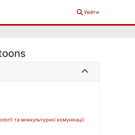
(current)
Увійти
rtoons
ології та міжкультурної комунікації