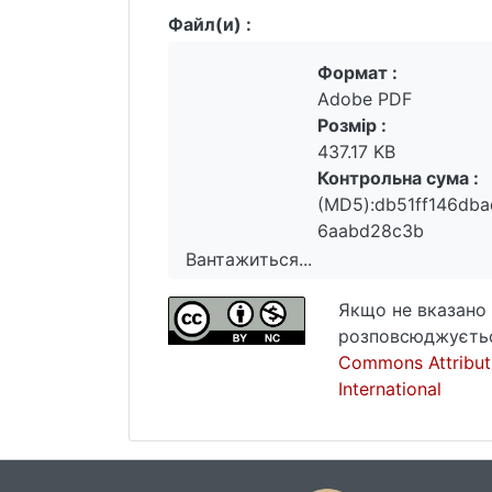
Файл(и) :
Формат :
Adobe PDF
Розмір :
437.17 KB
Контрольна сума :
(MD5):db51ff146db
6aabd28c3b
Вантажиться...
Вантажиться...
Якщо не вказано 
розповсюджуєтьс
Commons Attribut
International