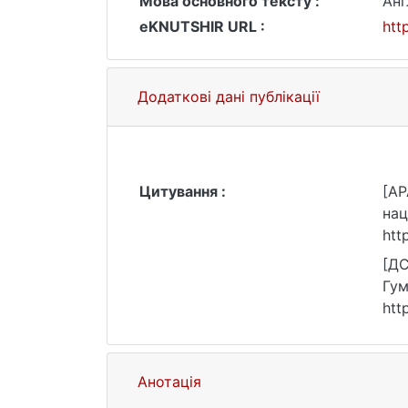
Мова основного тексту :
Анг
eKNUTSHIR URL :
htt
Додаткові дані публікації
Цитування :
[AP
нац
htt
[ДС
Гум
htt
Анотація