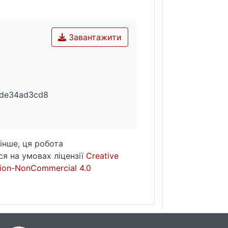
Завантажити
ade34ad3cd8
інше, ця робота
я на умовах ліцензії
Creative
ion-NonCommercial 4.0