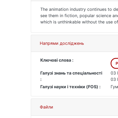
The animation industry continues to de
see them in fiction, popular science an
which is unthinkable without the use o
The object of study is a phenomenon of
The subject of study are cognitive aspe
Political cartoons are among the non-v
Напрями досліджень
propaganda and information warfare. Wi
the information reality. Like other mean
certain phenomena and figures of modern
Ключові слова :
P
We see prospects for further research in
Галузі знань та спеціальності
03 
:
03 
Галузі науки і техніки (FOS) :
Гум
Файли