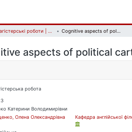
Магістерські роботи | Master's theses
Cognitive aspects of political cartoons
tive aspects of political ca
істерська робота
23
ко Катерини Володимирівни
енко, Олена Олександрівна
Кафедра англійської філ