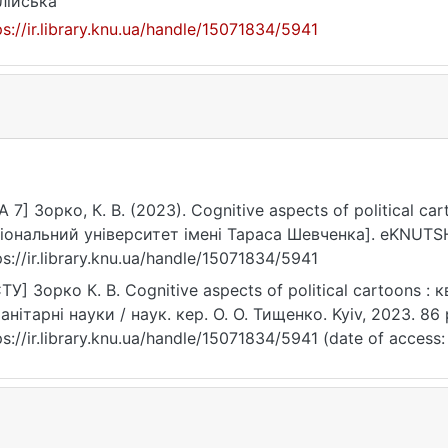
лійська
ps://ir.library.knu.ua/handle/15071834/5941
A 7] Зорко, К. В. (2023). Cognitive aspects of political ca
іональний університет імені Тараса Шевченка]. eKNUTSH
ps://ir.library.knu.ua/handle/15071834/5941
ТУ] Зорко К. В. Cognitive aspects of political cartoons : 
анітарні науки / наук. кер. О. О. Тищенко. Kyiv, 2023. 86 
ps://ir.library.knu.ua/handle/15071834/5941 (date of access: