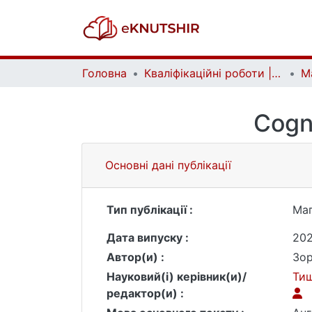
Головна
Кваліфікаційні роботи | Qualifying works
Cogni
Основні дані публікації
Тип публікації :
Маг
Дата випуску :
20
Автор(и) :
Зор
Науковий(і) керівник(и)/
Тищ
редактор(и) :