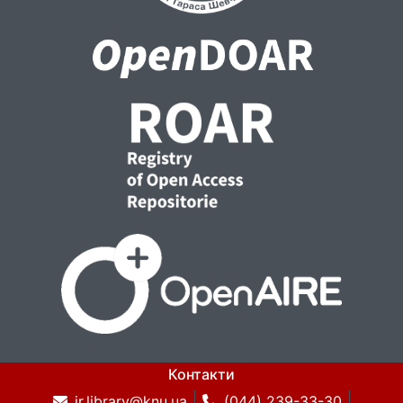
Контакти
ir.library@knu.ua
(044) 239-33-30