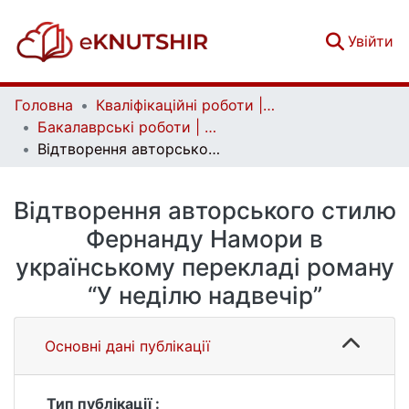
(c
Увійти
Головна
Кваліфікаційні роботи | Qualifying works
Бакалаврські роботи | Bachelor theses
Відтворення авторського стилю Фернанду Намори в українському перекладі роману “У неділю надвечір”
Відтворення авторського стилю
Фернанду Намори в
українському перекладі роману
“У неділю надвечір”
Основні дані публікації
Тип публікації :