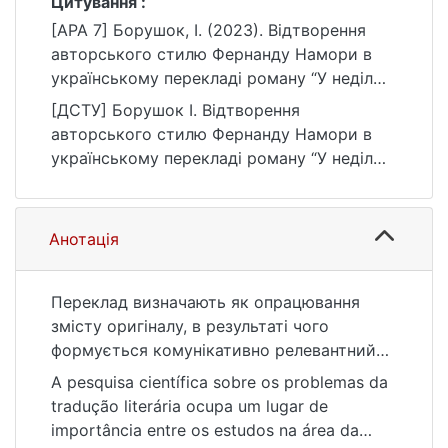
Цитування :
[APA 7] Борушок, І. (2023). Відтворення
авторського стилю Фернанду Намори в
українському перекладі роману “У неділю
надвечір” [Бакалаврська робота,
[ДСТУ] Борушок І. Відтворення
Київський національний університет імені
авторського стилю Фернанду Намори в
Тараса Шевченка]. eKNUTSHIR.
українському перекладі роману “У неділю
https://ir.library.knu.ua/handle/123456789/55
надвечір” : кваліфікаційна робота
81
бакалавра : 03 Гуманітарні науки. Київ,
2023. 70 с. URL:
Анотація
https://ir.library.knu.ua/handle/123456789/55
81 (дата звернення: 25.07.2026).
Переклад визначають як опрацювання
змісту оригіналу, в результаті чого
формується комунікативно релевантний
смисл, який подається за допомогою
A pesquisa científica sobre os problemas da
мовних одиниць перекладу реципієнту,
tradução literária ocupa um lugar de
який, у свою чергу, опиняється у ролі
importância entre os estudos na área da
співтворця нового комунікативного