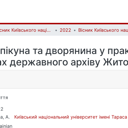
Вісник Київського національного університету імені Тараса Шевченка. Історія | Bulletin of Taras Shevchenko National University of Kyiv. History
2022
пікуна та дворянина у пр
лах державного архіву Жито
ття
22
а, А.
Київський національний університет імені Тарас
ainian