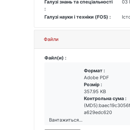
Галузі знань та спеціальності
03 
пов'язане із забезпеченням стратегіч
:
Галузі науки і техніки (FOS) :
Іст
Файли
Файл(и) :
Формат :
Adobe PDF
Розмір :
357.95 KB
Контрольна сума :
(MD5):baec19c3056
a629edc620
Вантажиться...
Вантажиться...