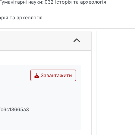
Гуманітарні науки::032 Історія та археологія
ної стабільності монархії.
орія та археологія
Завантажити
fc6c13665a3