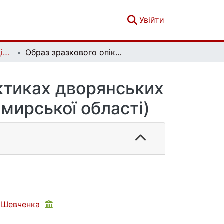
(current)
Увійти
Вісник Київського національного університету імені Тараса Шевченка. Історія. Вип. 1/2(152/153)
Образ зразкового опікуна та дворянина у практиках дворянських опік (на матеріалах державного архіву Житомирської області)
актиках дворянських
мирської області)
а Шевченка