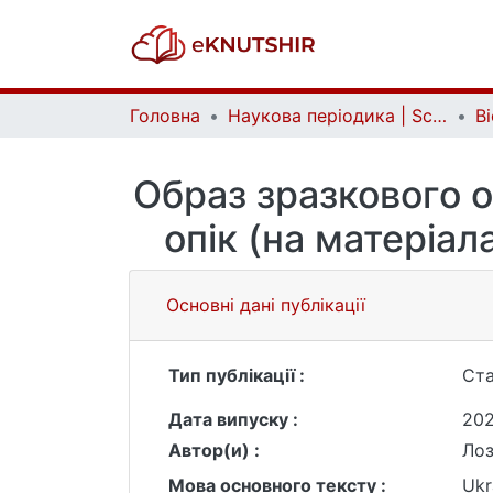
Головна
Наукова періодика | Scientific periodicals
Образ зразкового о
опік (на матеріа
Основні дані публікації
Тип публікації :
Ста
Дата випуску :
20
Автор(и) :
Лоз
Мова основного тексту :
Ukr