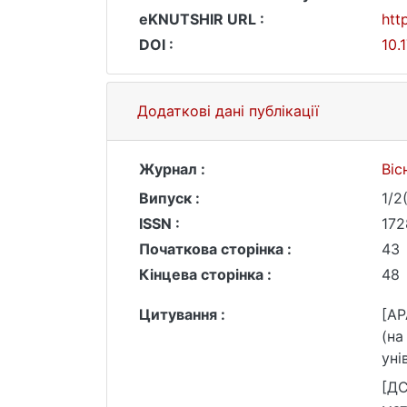
eKNUTSHIR URL :
htt
DOI :
10.
Додаткові дані публікації
Журнал :
Віс
Випуск :
1/2
ISSN :
172
Початкова сторінка :
43
Кінцева сторінка :
48
Цитування :
[AP
(на
уні
264
[ДС