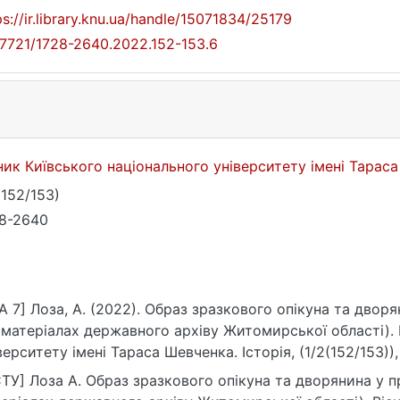
ps://ir.library.knu.ua/handle/15071834/25179
17721/1728-2640.2022.152-153.6
ник Київського національного університету імені Тараса
(152/153)
8-2640
A 7] Лоза, А. (2022). Образ зразкового опікуна та двор
 матеріалах державного архіву Житомирської області). 
верситету імені Тараса Шевченка. Історія, (1/2(152/153)), 
0.2022.152-153.6
ТУ] Лоза А. Образ зразкового опікуна та дворянина у п