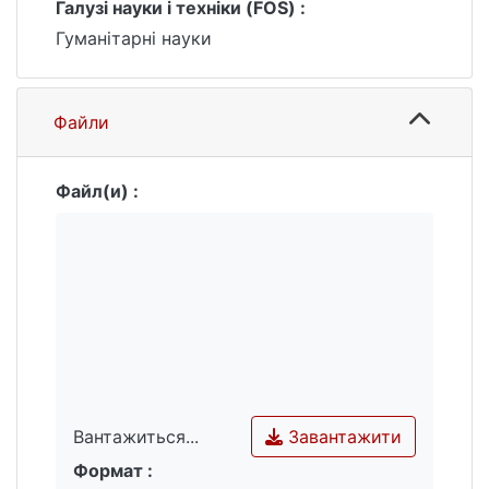
Галузі науки і техніки (FOS) :
Гуманітарні науки
Файли
Файл(и) :
Завантажити
Вантажиться...
Формат :
Вантажиться...