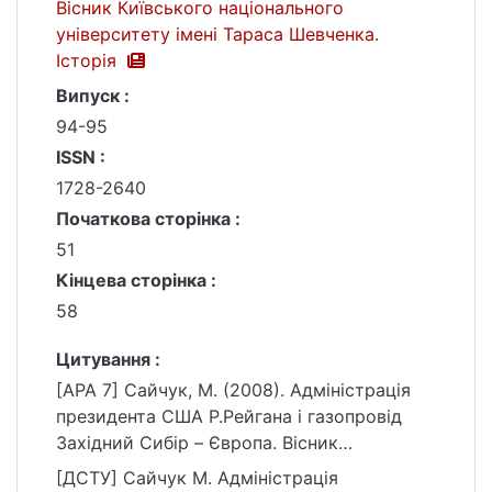
Вісник Київського національного
університету імені Тараса Шевченка.
Історія
Випуск :
94-95
ISSN :
1728-2640
Початкова сторінка :
51
Кінцева сторінка :
58
Цитування :
[APA 7] Сайчук, М. (2008). Адміністрація
президента США Р.Рейгана і газопровід
Західний Сибір – Європа. Вісник
Київського національного університету
[ДСТУ] Сайчук М. Адміністрація