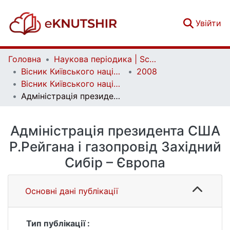
(c
Увійти
Головна
Наукова періодика | Scientific periodicals
Вісник Київського національного університету імені Тараса Шевченка. Історія | Bulletin of Taras Shevchenko National University of Kyiv. History
2008
Вісник Київського національного університету імені Тараса Шевченка. Історія. Вип. 94-95
Адміністрація президента США Р.Рейгана і газопровід Західний Сибір – Європа
Адміністрація президента США
Р.Рейгана і газопровід Західний
Сибір – Європа
Основні дані публікації
Тип публікації :