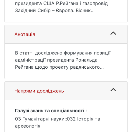
імені Тараса Шевченка. Історія, (94-95),
президента США Р.Рейгана і газопровід
51–58.
Західний Сибір – Європа. Вісник
https://ir.library.knu.ua/handle/15071834/265
Київського національного університету
98
імені Тараса Шевченка. Історія. 2008. №
94-95. С. 51—58. URL:
Анотація
https://ir.library.knu.ua/handle/15071834/265
98 (дата звернення: 25.07.2026).
В статті досліджено формування позиції
адміністрації президента Рональда
Рейгана щодо проекту радянського
трансконтинентального газопроводу
Уренгой – Помари – Ужгород та заходи,
вжиті для зриву цього будівництва.
Напрями досліджень
Зважаючи на велике політичне значення,
яке надавали у США цьому газопроводу,
проаналізовані результати американської
Галузі знань та спеціальності :
політики щодо цього проекту.
03 Гуманітарні науки::032 Історія та
археологія