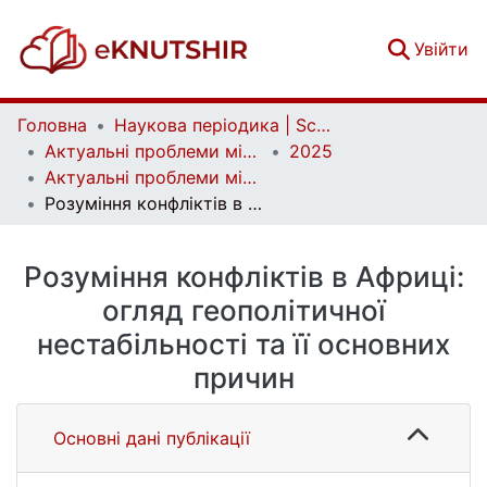
(c
Увійти
Головна
Наукова періодика | Scientific periodicals
Актуальні проблеми міжнародних відносин | Аctual Problems of International Relations
2025
Актуальні проблеми міжнародних відносин. Вип. 163
Розуміння конфліктів в Африці: огляд геополітичної нестабільності та її основних причин
Розуміння конфліктів в Африці:
огляд геополітичної
нестабільності та її основних
причин
Основні дані публікації