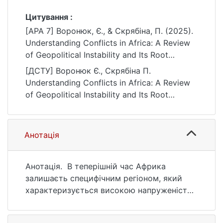
Цитування :
[APA 7] Воронюк, Є., & Скрябіна, П. (2025).
Understanding Conflicts in Africa: A Review
of Geopolitical Instability and Its Root
Causes. Актуальні проблеми міжнародних
[ДСТУ] Воронюк Є., Скрябіна П.
відносин, (163), 23–34.
Understanding Conflicts in Africa: A Review
https://doi.org/10.17721/apmv.2025.163.1.23-
of Geopolitical Instability and Its Root
34
Causes. Актуальні проблеми міжнародних
відносин. 2025. no. 163. P. 23—34. DOI:
10.17721/apmv.2025.163.1.23-34 (date of
Анотація
access: 25.07.2026).
Анотація. В теперішній час Африка
залишаєть специфічним регіоном, який
характеризується високою напруженістю,
яка походить із різноманітних
внутрішньодержавних повстань та