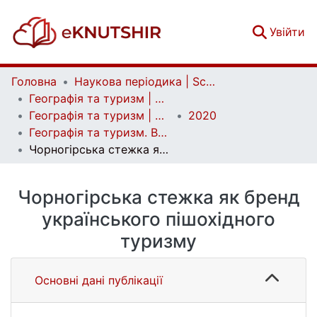
(c
Увійти
Головна
Наукова періодика | Scientific periodicals
Географія та туризм | Geography and tourism
Географія та туризм | Geography and tourism
2020
Географія та туризм. Випуск 57
Чорногірська стежка як бренд українського пішохідного туризму
Чорногірська стежка як бренд
українського пішохідного
туризму
Основні дані публікації