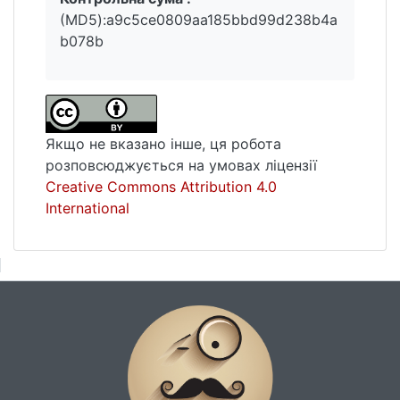
(MD5):a9c5ce0809aa185bbd99d238b4a
b078b
Якщо не вказано інше, ця робота
розповсюджується на умовах ліцензії
Creative Commons Attribution 4.0
International