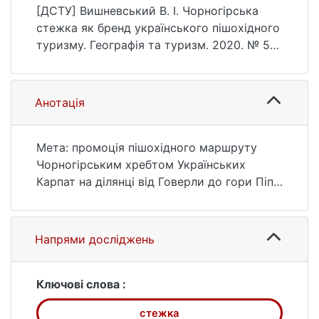
Географія та туризм, (57), 17–25.
[ДСТУ] Вишневський В. І. Чорногірська
https://doi.org/10.17721/2308-
стежка як бренд українського пішохідного
135X.2020.57.17-25
туризму. Географія та туризм. 2020. № 57.
С. 17—25. URL:
https://doi.org/10.17721/2308-
135X.2020.57.17-25 (дата звернення:
Анотація
26.07.2026).
Мета: промоція пішохідного маршруту
Чорногірським хребтом Українських
Карпат на ділянці від Говерли до гори Піп
Іван.
Методика: спостереження, вимірювання,
опис, порівняння, аналіз, аналогія,
Напрями досліджень
картографічний, статистичний. У праці для
побудови об’ємного зображення
досліджуваного регіону використано дані
Ключові слова :
радарного знімання поверхні Землі SRTM,
стежка
які опрацьовано з використанням