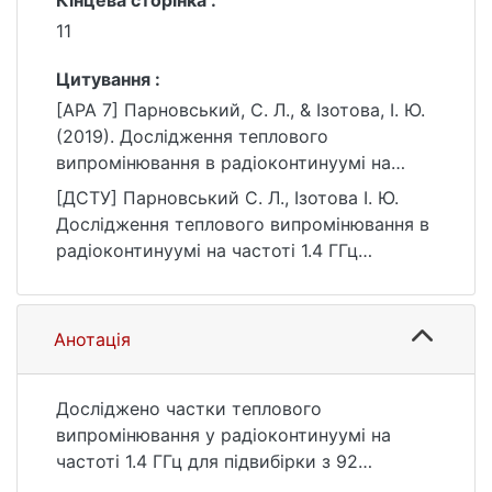
Кінцева сторінка :
11
Цитування :
[APA 7] Парновський, С. Л., & Ізотова, І. Ю.
(2019). Дослідження теплового
випромінювання в радіоконтинуумі на
частоті 1.4 ГГц вибраних компактних
[ДСТУ] Парновський С. Л., Ізотова І. Ю.
галактик з активним зореутворенням.
Дослідження теплового випромінювання в
Вісник Київського національного
радіоконтинуумі на частоті 1.4 ГГц
університету імені Тараса Шевченка.
вибраних компактних галактик з активним
Астрономія, (1(59)), 9–11.
зореутворенням. Вісник Київського
https://doi.org/10.17721/BTSNUA.2019.59.09-
національного університету імені Тараса
Анотація
12
Шевченка. Астрономія. 2019. № 1(59). С. 9
—11. DOI: 10.17721/BTSNUA.2019.59.09-12
(дата звернення: 25.07.2026).
Досліджено частки теплового
випромінювання у радіоконтинуумі на
частоті 1.4 ГГц для підвибірки з 92
компактних галактик з активним