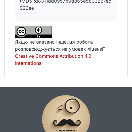
(MD5):d8311dd0957b9d865e5833257ec
922ee
Якщо не вказано інше, ця робота
розповсюджується на умовах ліцензії
Creative Commons Attribution 4.0
International