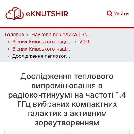
(c
Увійти
Головна
Наукова періодика | Scientific periodicals
Вісник Київського національного університету імені Тараса Шевченка. Астрономія | Bulletin of Taras Shevchenko National University of Kyiv. Astronomy
2019
Вісник Київського національного університету імені Тараса Шевченка. Астрономія. Вип. 1(59)
Дослідження теплового випромінювання в радіоконтинуумі на частоті 1.4 ГГц вибраних компактних галактик з активним зореутворенням
Дослідження теплового
випромінювання в
радіоконтинуумі на частоті 1.4
ГГц вибраних компактних
галактик з активним
зореутворенням