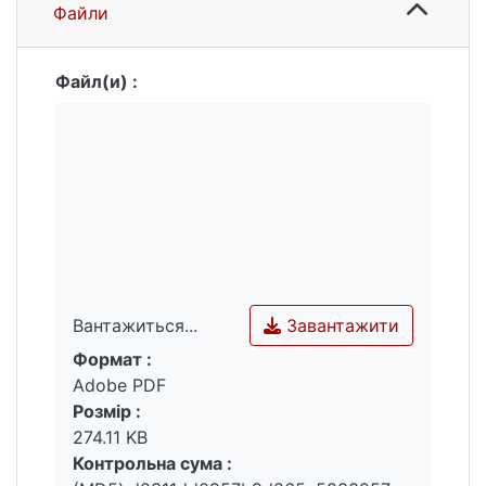
Файли
Файл(и) :
Завантажити
Вантажиться...
Формат :
Вантажиться...
Adobe PDF
Розмір :
274.11 KB
Контрольна сума :