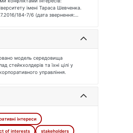
ми конфліктами інтересів:
іверситету імені Тараса Шевченка.
67.2016/184-7/6 (дата звернення:
оновано модель середовища
д стейкхолдерів та їхні цілі у
корпоративного управління.
ративні інтереси
ct of interests
stakeholders