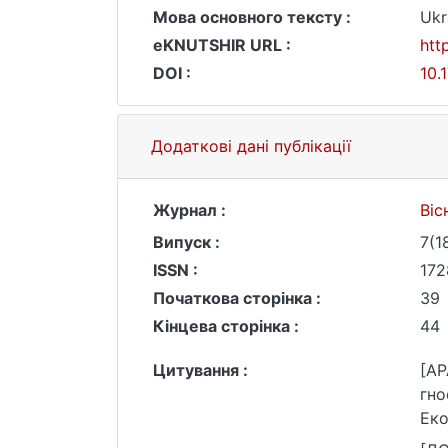
Мова основного тексту :
Ukr
eKNUTSHIR URL :
htt
DOI :
10.
Додаткові дані публікації
Журнал :
Віс
Випуск :
7(1
ISSN :
172
Початкова сторінка :
39
Кінцева сторінка :
44
Цитування :
[AP
гно
Еко