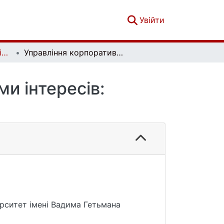
(current)
Увійти
Вісник Київського національного університету імені Тараса Шевченка. Економіка. Випуск 7 (184)
Управління корпоративними конфліктами інтересів: гносеологічний аспект
и інтересів:
ерситет імені Вадима Гетьмана