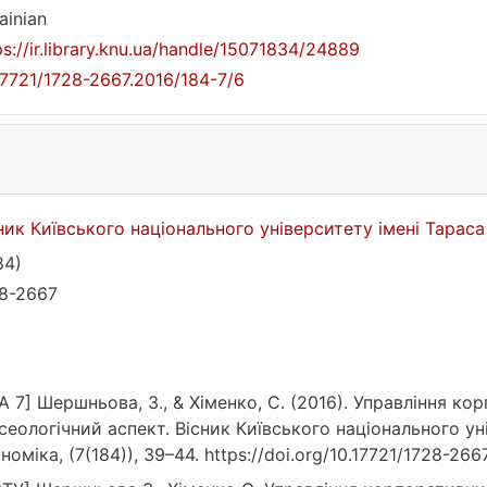
ainian
ps://ir.library.knu.ua/handle/15071834/24889
17721/1728-2667.2016/184-7/6
ник Київського національного університету імені Тарас
84)
8-2667
A 7] Шершньова, З., & Хіменко, С. (2016). Управління к
сеологічний аспект. Вісник Київського національного ун
номіка, (7(184)), 39–44. https://doi.org/10.17721/1728-266