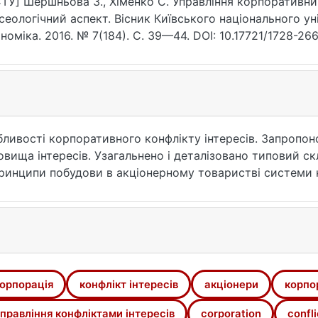
ТУ] Шершньова З., Хіменко С. Управління корпоративни
сеологічний аспект. Вісник Київського національного ун
номіка. 2016. № 7(184). С. 39—44. DOI: 10.17721/1728-26
07.2026).
обливості корпоративного конфлікту інтересів. Запроп
вища інтересів. Узагальнено і деталізовано типовий скла
принципи побудови в акціонерному товаристві системи 
орпорація
конфлікт інтересів
акціонери
корпо
правління конфліктами інтересів
corporation
confli