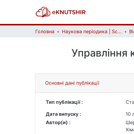
Головна
Наукова періодика | Scientific periodicals
Управління 
Основні дані публікації
Тип публікації :
Ста
Дата випуску :
10 
Автор(и) :
Шер
Хім