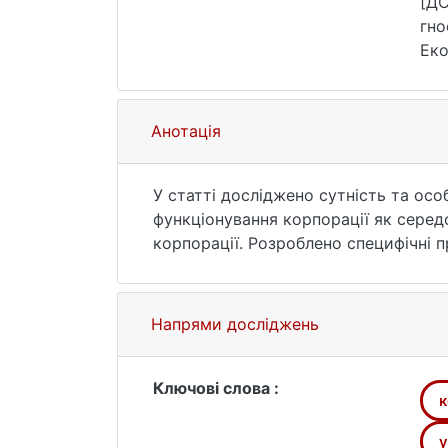
[ДС
гно
Еко
25.
Анотація
У статті досліджено сутність та ос
функціонування корпорації як середо
корпорації. Розроблено специфічні 
Напрями досліджень
Ключові слова :
к
у