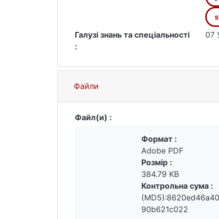
s
Галузі знань та спеціальності
07 
:
Файли
Файл(и) :
Формат :
Adobe PDF
Розмір :
384.79 KB
Контрольна сума :
(MD5):8620ed46a40
90b621c022