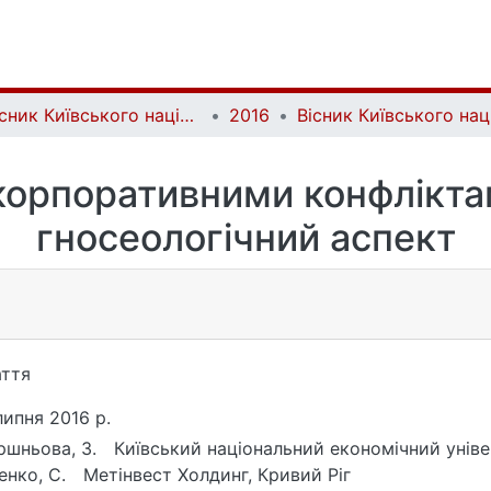
Вісник Київського національного університету імені Тараса Шевченка. Економіка | Bulletin of Taras Shevchenko National University of Kyiv. Economics
2016
корпоративними конфліктам
гносеологічний аспект
ття
липня 2016 р.
шньова, З.
Київський національний економічний унів
енко, С.
Метінвест Холдинг, Кривий Ріг