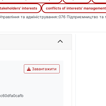
takeholders' interests
conflicts of interests' management
Управління та адміністрування::076 Підприємництво та 
Завантажити
c60dfa0cafb