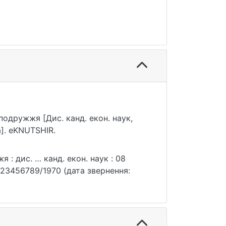
 подружжя [Дис. канд. екон. наук,
]. eKNUTSHIR.
 : дис. … канд. екон. наук : 08
le/123456789/1970 (дата звернення: