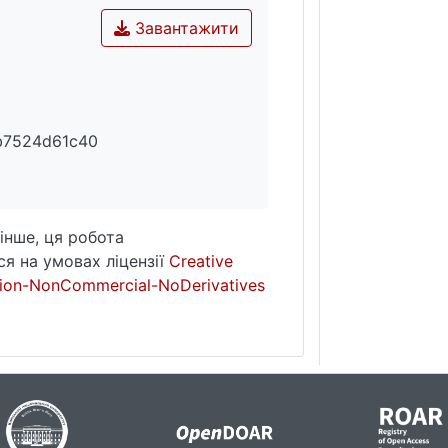
Завантажити
b7524d61c40
інше, ця робота
я на умовах ліцензії
Creative
ion-NonCommercial-NoDerivatives