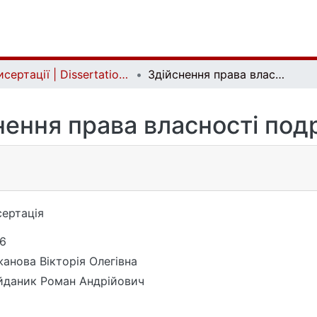
Дисертації | Dissertations
Здійснення права власності подружжя
нення права власності по
ертація
6
анова Вікторія Олегівна
даник Роман Андрійович