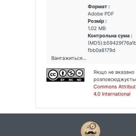
Формат :
Adobe PDF
Розмір :
1.02 MB
Контрольна сума :
(MD5):b59429f76a1
fbb0a8179d
Вантажиться...
Вантажиться...
Якщо не вказано 
розповсюджуєтьс
Commons Attribut
4.0 International