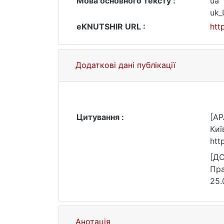
Мова основного тексту :
ua
uk
eKNUTSHIR URL :
htt
Додаткові дані публікації
Цитування :
[AP
Киї
htt
[ДС
Пра
25.
Анотація