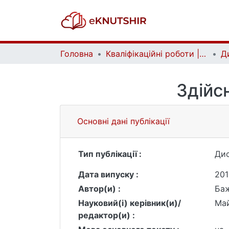
Головна
Кваліфікаційні роботи | Qualifying works
Здійс
Основні дані публікації
Тип публікації :
Дис
Дата випуску :
201
Автор(и) :
Баж
Науковий(і) керівник(и)/
Май
редактор(и) :