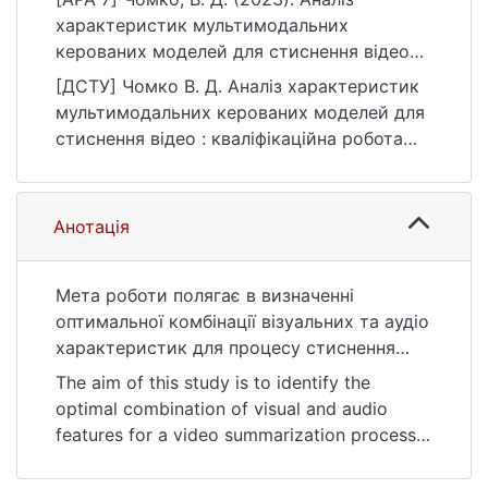
характеристик мультимодальних
керованих моделей для стиснення вiдео
[Бакалаврська робота, Київський
[ДСТУ] Чомко В. Д. Аналiз характеристик
національний університет імені Тараса
мультимодальних керованих моделей для
Шевченка]. eKNUTSHIR.
стиснення вiдео : кваліфікаційна робота
https://ir.library.knu.ua/handle/123456789/57
бакалавра : 11 Математика та статистика.
29
Київ, 2023. 125 с. URL:
https://ir.library.knu.ua/handle/123456789/57
Анотація
29 (дата звернення: 25.07.2026).
Мета роботи полягає в визначеннi
оптимальної комбiнацiї вiзуальних та аудiо
характеристик для процесу стиснення
вiдео, що базується на обробцi
The aim of this study is to identify the
мультимодальних ознак. Дослiдження
optimal combination of visual and audio
фокусується на вiдео матерiалах знятих на
features for a video summarization process
екшн-камери в польових умовах без
based on multimodal feature processing. The
професiйного обладнання або подальшої
study focuses on video materials captured