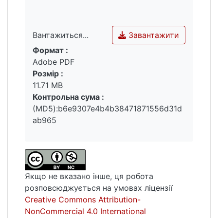
the query: "What features are important for
Ключовi слова: важливiсть ознак, аналiз
video summarization process?".
вiзуальних ознак, аналiз аудiо ознак, вiдео
стиснення, мультимодальний аналiз,
Завантажити
Вантажиться...
машинне навчання, збалансований лiс
Формат :
Key words: feature importance, visual feature
Вантажиться...
випадкових рiшень, k-найближчi сусiди
Adobe PDF
analysis, audio feature analysis, video
Розмір :
compression, multimodal analysis, machine
11.71 MB
learning, balanced random decision forest, k-
Контрольна сума :
nearest neighbors.
(MD5):b6e9307e4b4b38471871556d31d
ab965
Якщо не вказано інше, ця робота
розповсюджується на умовах ліцензії
Creative Commons Attribution-
NonCommercial 4.0 International