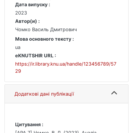
Дата випуску :
2023
Автор(и) :
Чомко Василь Дмитрович
Мова основного тексту :
ua
eKNUTSHIR URL :
https://ir.library.knu.ua/handle/123456789/57
29
Додаткові дані публікації
Цитування :
[APA 7] Чомко, В. Д. (2023). Аналiз