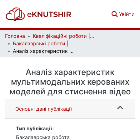
(c
Увійти
Головна
Кваліфікаційні роботи | Qualifying works
Бакалаврські роботи | Bachelor theses
Аналiз характеристик мультимодальних керованих моделей для стиснення вiдео
Аналiз характеристик
мультимодальних керованих
моделей для стиснення вiдео
Основні дані публікації
Тип публікації :
Бакалаврська робота