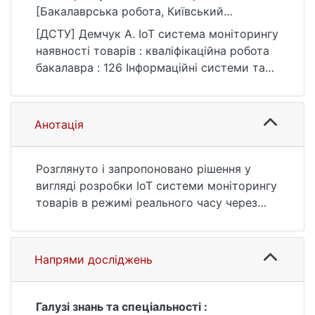
[Бакалаврська робота, Київський
національний університет імені Тараса
[ДСТУ] Демчук А. ІоТ система моніторингу
Шевченка]. eKNUTSHIR.
наявності товарів : кваліфікаційна робота
https://ir.library.knu.ua/handle/123456789/27
бакалавра : 126 Інформаційні системи та
02
технології. Київ, 2022. 149 с. URL:
https://ir.library.knu.ua/handle/123456789/27
02 (дата звернення: 25.07.2026).
Анотація
Розглянуто і запропоновано рішення у
вигляді розробки ІоТ системи моніторингу
товарів в режимі реального часу через
мережу Інтернет без втручання людини в
цей процес. Дане рішення включає
спроектований прототип бази даних для
Напрями досліджень
системи моніторингу наявності товарів,
мобільний застосунок для моніторингу
наявності товарів та аналізу даних, а
Галузі знань та спеціальності :