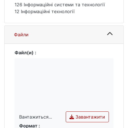
також застосунок для прямої роботи з
126 Інформаційні системи та технології
вендинговим апаратом, а саме купівлі
12 Інформаційні технології
товарів у ньому.
Файли
Файл(и) :
Завантажити
Вантажиться...
Формат :
Вантажиться...