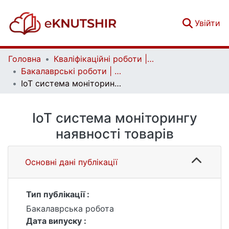
(c
Увійти
Головна
Кваліфікаційні роботи | Qualifying works
Бакалаврські роботи | Bachelor theses
ІоТ система моніторингу наявності товарів
ІоТ система моніторингу
наявності товарів
Основні дані публікації
Тип публікації :
Бакалаврська робота
Дата випуску :