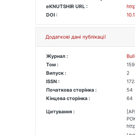
eKNUTSHIR URL :
htt
DOI :
10.
Додаткові дані публікації
Журнал :
Bul
Том :
159
Випуск :
2
ISSN :
172
Початкова сторінка :
54
Кінцева сторінка :
64
Цитування :
[AP
РОК
htt