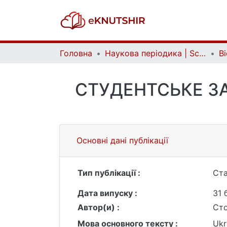
Головна
Наукова періодика | Scientific periodicals
СТУДЕНТСЬКЕ ЗА
Основні дані публікації
Тип публікації :
Ста
Дата випуску :
31 
Автор(и) :
Сто
Мова основного тексту :
Ukr