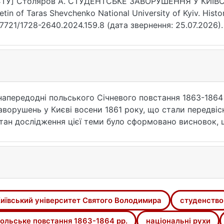
СТУ] Столяров А. СТУДЕНТСЬКЕ ЗАВОРУШЕННЯ У КИЇВС
letin of Taras Shevchenko National University of Kyiv. Hist
17721/1728-2640.2024.159.8 (дата звернення: 25.07.2026).
 напередодні польського Січневого повстання 1863-1864
заворушень у Києві восени 1861 року, що стали передві
тан дослідження цієї теми було сформовано висновок, 
атньо охоплювала проблематику теми студентських проте
алися загальнонаукові та загальноісторичні методи, зо
порівняння джерел застосовувався компаративний метод
 подій. Також було використано історико-системний ме
аналіз.
иївський університет Святого Володимира
студенство
о з’ясовано, що київські студенти польського походже
продовж 1861 р. Це відбувалося шляхом носіння заборон
ольське повстання 1863-1864 рр.
національні рухи