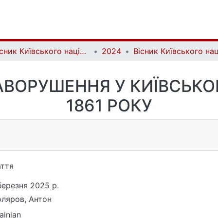
Вісник Київського національного університету імені Тараса Шевченка. Історія | Bulletin of Taras Shevchenko National University of Kyiv. History
2024
ВОРУШЕННЯ У КИЇВСЬКО
1861 РОКУ
ття
березня 2025 р.
ляров, Антон
ainian