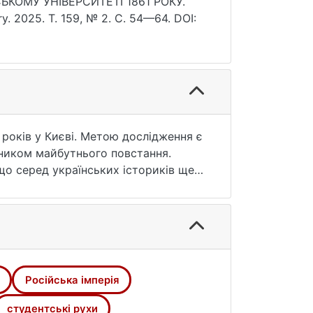
ЬКОМУ УНІВЕРСИТЕТІ 1861 РОКУ.
ory. 2025. Т. 159, № 2. С. 54—64. DOI:
 років у Києві. Метою дослідження є
сником майбутнього повстання.
що серед українських істориків ще
стів і ролі Київського університету
крема контент-аналіз, синтез,
, а історико-генетичний метод
тод для врахування різних факторів
Російська імперія
ння були ключовими рушіями
ених елементів одягу, а також
студентські рухи