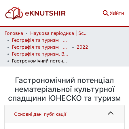
(c
Увійти
Головна
Наукова періодика | Scientific periodicals
Географія та туризм | Geography and tourism
Географія та туризм | Geography and tourism
2022
Географія та туризм. Вип. 70
Гастрономічний потенціал нематеріальної культурної спадщини ЮНЕСКО та туризм
Гастрономічний потенціал
нематеріальної культурної
спадщини ЮНЕСКО та туризм
Основні дані публікації