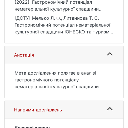
(2022). Гастрономічний потенціал
нематеріальної культурної спадщини
ЮНЕСКО та туризм. Географія та туризм,
[ДСТУ] Мелько Л. Ф., Литвинова Т. С.
(70), 3–9. https://doi.org/10.17721/2308-
Гастрономічний потенціал нематеріальної
135X.2022.70.3-9
культурної спадщини ЮНЕСКО та туризм.
Географія та туризм. 2022. № 70. С. 3—9.
DOI: 10.17721/2308-135X.2022.70.3-9 (дата
звернення: 25.07.2026).
Анотація
Мета дослідження полягає в аналізі
гастрономічного потенціалу
нематеріальної культурної спадщини
ЮНЕСКО (НКС), обґрунтуванні
можливостей його використання у
туризмі, у т.ч. відповідно до туристичних
Напрями досліджень
макрорегіонів ЮНВТО, удосконаленні
понятійно-термінологічного апарату.
Методика дослідження ґрунтується на
Ключові слова :