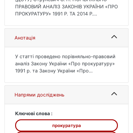
135–139.
ПРАВОВИЙ АНАЛІЗ ЗАКОНІВ УКРАЇНИ «ПРО
https://doi.org/10.37440/soclaw.2019.04.24
ПРОКУРАТУРУ» 1991 Р. ТА 2014 Р.
Соціальне право. 2019. № 4. С. 135—139.
DOI: 10.37440/soclaw.2019.04.24 (дата
звернення: 25.07.2026).
Анотація
У статті проведено порівняльно-правовий
аналіз Закону України «Про прокуратуру»
1991 р. та Закону України «Про
прокуратуру» 2014 р. Виведено їх спільні
та відмінні риси. Деталізовано зміст
кожної з них. Наведено аргументацію на
Напрями досліджень
основі конкретних правових норм.
Ключові слова :
прокуратура