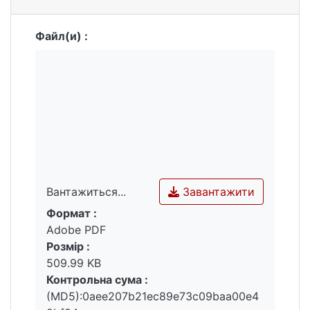
Файл(и) :
Завантажити
Вантажиться...
Формат :
Вантажиться...
Adobe PDF
Розмір :
509.99 KB
Контрольна сума :
(MD5):0aee207b21ec89e73c09baa00e4