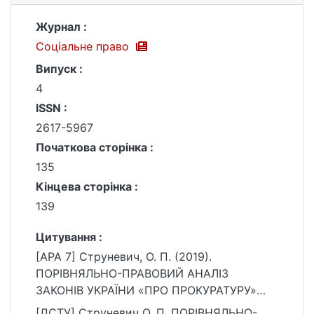
Журнал :
Соціальне право
Випуск :
4
ISSN :
2617-5967
Початкова сторінка :
135
Кінцева сторінка :
139
Цитування :
[APA 7] Струневич, О. П. (2019).
ПОРІВНЯЛЬНО-ПРАВОВИЙ АНАЛІЗ
ЗАКОНІВ УКРАЇНИ «ПРО ПРОКУРАТУРУ»
1991 Р. ТА 2014 Р. Соціальне право, (4),
[ДСТУ] Струневич О. П. ПОРІВНЯЛЬНО-