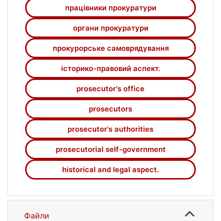
працівники прокуратури
органи прокуратури
прокурорське самоврядування
історико-правовий аспект.
prosecutor's office
prosecutors
prosecutor's authorities
prosecutorial self-government
historical and legal aspect.
Файли