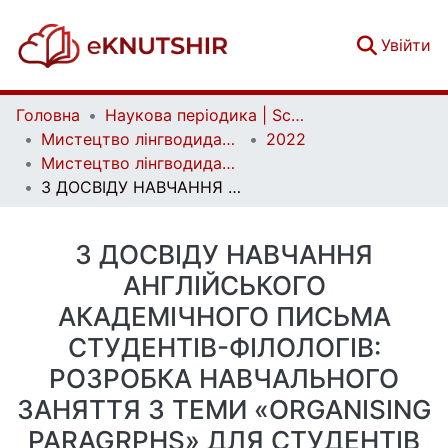
(c
Увійти
Головна
Наукова періодика | Scientific periodicals
Мистецтво лінгводидактики | Ars Linguodidacticae
2022
Мистецтво лінгводидактики. Випуск 10
З ДОСВІДУ НАВЧАННЯ АНГЛІЙСЬКОГО АКАДЕМІЧНОГО ПИСЬМА СТУДЕНТІВ-ФІЛОЛОГІВ: РОЗРОБКА НАВЧАЛЬНОГО ЗАНЯТТЯ З ТЕМИ «ORGANISING PARAGRPHS» ДЛЯ СТУДЕНТІВ ІV КУРСУ СПЕЦІАЛЬНОСТІ «СХІДНА ФІЛОЛОГІЯ»
З ДОСВІДУ НАВЧАННЯ
АНГЛІЙСЬКОГО
АКАДЕМІЧНОГО ПИСЬМА
СТУДЕНТІВ-ФІЛОЛОГІВ:
РОЗРОБКА НАВЧАЛЬНОГО
ЗАНЯТТЯ З ТЕМИ «ORGANISING
PARAGRPHS» ДЛЯ СТУДЕНТІВ