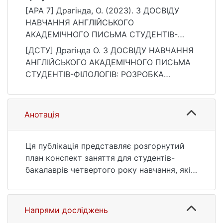
[APA 7] Драгінда, О. (2023). З ДОСВІДУ
НАВЧАННЯ АНГЛІЙСЬКОГО
АКАДЕМІЧНОГО ПИСЬМА СТУДЕНТІВ-
ФІЛОЛОГІВ: РОЗРОБКА НАВЧАЛЬНОГО
[ДСТУ] Драгінда О. З ДОСВІДУ НАВЧАННЯ
ЗАНЯТТЯ З ТЕМИ «ORGANISING
АНГЛІЙСЬКОГО АКАДЕМІЧНОГО ПИСЬМА
PARAGRPHS» ДЛЯ СТУДЕНТІВ ІV КУРСУ
СТУДЕНТІВ-ФІЛОЛОГІВ: РОЗРОБКА
СПЕЦІАЛЬНОСТІ «СХІДНА ФІЛОЛОГІЯ».
НАВЧАЛЬНОГО ЗАНЯТТЯ З ТЕМИ
ARS LINGUODIDACTICAE, (10), 63–68.
«ORGANISING PARAGRPHS» ДЛЯ
https://ir.library.knu.ua/handle/15071834/1555
СТУДЕНТІВ ІV КУРСУ СПЕЦІАЛЬНОСТІ
Анотація
3
«СХІДНА ФІЛОЛОГІЯ». ARS
LINGUODIDACTICAE. 2023. № 10. С. 63—68.
URL:
Ця публікація представляє розгорнутий
https://ir.library.knu.ua/handle/15071834/1555
план конспект заняття для студентів-
3 (дата звернення: 25.07.2026).
бакалаврів четвертого року навчання, які
спеціалізуються на вивченні східних мов.
Метою заняття є ефективне опанування
студентами навичок написання параграфа,
Напрями досліджень
як структурного елемента академічних