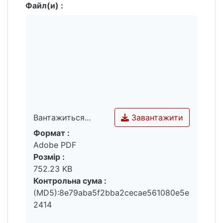
Файл(и) :
Завантажити
Вантажиться...
Формат :
Вантажиться...
Adobe PDF
Розмір :
752.23 KB
Контрольна сума :
(MD5):8e79aba5f2bba2cecae561080e5e
2414