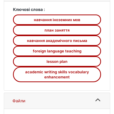
текстів навчального та наукового
характеру, на основі лексичного матеріалу
Ключові слова :
до теми «Сприйняття часу в різних
навчання іноземних мов
культурах». Сплановане заняття повністю
відповідає сучасним вимогам до
план заняття
студентоорієнтованого навчання у
закладах вищої освіти.
навчання академічного письма
foreign language teaching
lesson plan
academic writing skills vocabulary
enhancement
Файли