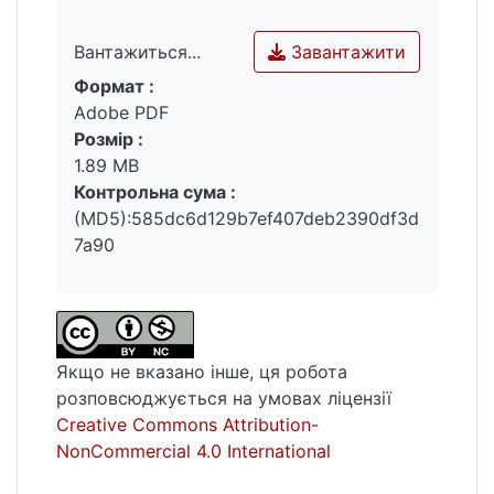
Завантажити
Вантажиться...
Формат :
Вантажиться...
Adobe PDF
Розмір :
1.89 MB
Контрольна сума :
(MD5):585dc6d129b7ef407deb2390df3d
7a90
Якщо не вказано інше, ця робота
розповсюджується на умовах ліцензії
Creative Commons Attribution-
NonCommercial 4.0 International