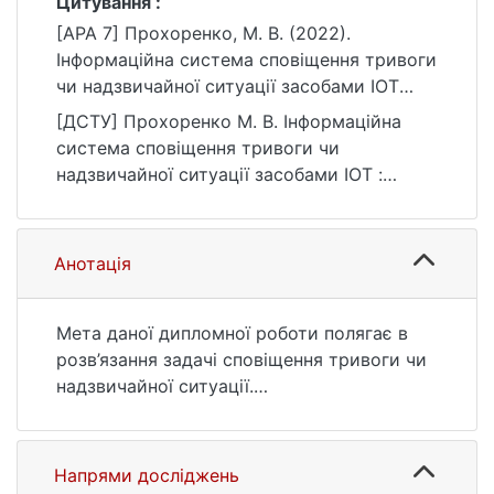
Цитування :
[APA 7] Прохоренко, М. В. (2022).
Інформаційна система сповіщення тривоги
чи надзвичайної ситуації засобами IOT
[Бакалаврська робота, Київський
[ДСТУ] Прохоренко М. В. Інформаційна
національний університет імені Тараса
система сповіщення тривоги чи
Шевченка]. eKNUTSHIR.
надзвичайної ситуації засобами IOT :
https://ir.library.knu.ua/handle/123456789/37
кваліфікаційна робота бакалавра : 17
33
Електроніка, автоматизація та електронні
комунікації. Київ, 2022. 52 с. URL:
Анотація
https://ir.library.knu.ua/handle/123456789/37
33 (дата звернення: 25.07.2026).
Мета даної дипломної роботи полягає в
розв’язання задачі сповіщення тривоги чи
надзвичайної ситуації.
Розроблено фізичну модель інформаційної
системи. Виконано проектування
інформаційної системи сповіщення
Напрями досліджень
надзвичайної ситуації та її побудову.