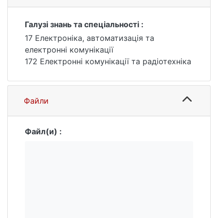
Здійснено програмну реалізацію
налаштування датчиків та забезпечено
Галузі знань та спеціальності :
керування девайсами через програму IoT
17 Електроніка, автоматизація та
Monitor.
електронні комунікації
172 Електронні комунікації та радіотехніка
Файли
Файл(и) :