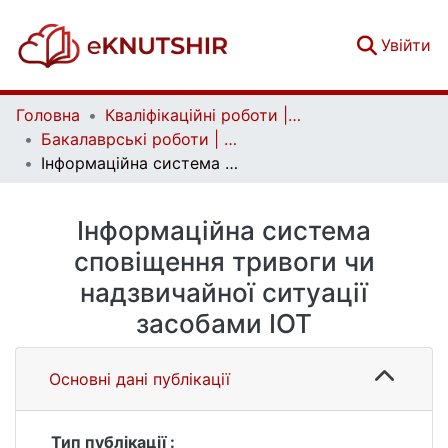
(c
Увійти
Головна
Кваліфікаційні роботи | Qualifying works
Бакалаврські роботи | Bachelor theses
Інформаційна система сповіщення тривоги чи надзвичайної ситуації засобами IOT
Інформаційна система
сповіщення тривоги чи
надзвичайної ситуації
засобами IOT
Основні дані публікації
Тип публікації :