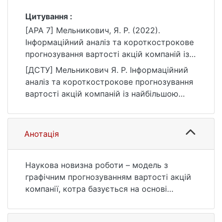
Цитування :
[APA 7] Мельникович, Я. Р. (2022).
Інформаційний аналіз та короткострокове
прогнозування вартості акцій компаній із
найбільшою капіталізацією [Магістерська
[ДСТУ] Мельникович Я. Р. Інформаційний
робота, Київський національний
аналіз та короткострокове прогнозування
університет імені Тараса Шевченка].
вартості акцій компаній із найбільшою
eKNUTSHIR.
капіталізацією : кваліфікаційна робота
https://ir.library.knu.ua/handle/123456789/34
магістра : 12 Інформаційні технології. Київ,
30
2022. 95 с. URL:
Анотація
https://ir.library.knu.ua/handle/123456789/34
30 (дата звернення: 25.07.2026).
Наукова новизна роботи – модель з
графічним прогнозуванням вартості акцій
компанії, котра базується на основі
реальних отриманих даних, що
сформовано для поліпшення українським