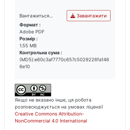
Завантажити
Вантажиться...
Формат :
Вантажиться...
Adobe PDF
Розмір :
1.55 MB
Контрольна сума :
(MD5):e60c3af7770c657c5029226fa146
6e10
Якщо не вказано інше, ця робота
розповсюджується на умовах ліцензії
Creative Commons Attribution-
NonCommercial 4.0 International