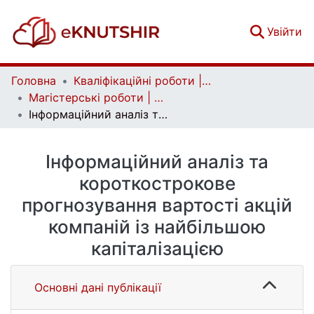
(c
Увійти
Головна
Кваліфікаційні роботи | Qualifying works
Магістерські роботи | Master's theses
Інформаційний аналіз та короткострокове прогнозування вартості акцій компаній із найбільшою капіталізацією
Інформаційний аналіз та
короткострокове
прогнозування вартості акцій
компаній із найбільшою
капіталізацією
Основні дані публікації