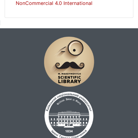
NonCommercial 4.0 International
mechanisms, personnel policy.