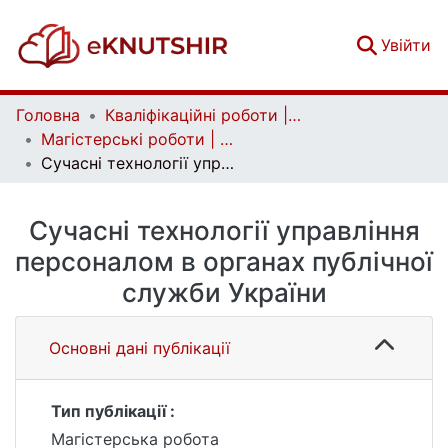
(c
Увійти
Головна
Кваліфікаційні роботи | Qualifying works
Магістерські роботи | Master's theses
Сучасні технології управління персоналом в органах публічної служби України
Сучасні технології управління
персоналом в органах публічної
служби України
Основні дані публікації
Тип публікації :
Магістерська робота