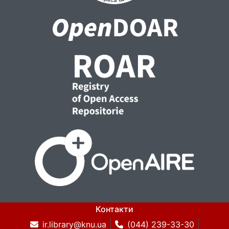
Контакти
ir.library@knu.ua
(044) 239-33-30