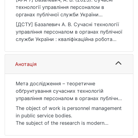
технології управління персоналом в
органах публічної служби України
[Магістерська робота, Київський
[ДСТУ] Базалевич А. В. Сучасні технології
національний університет імені Тараса
управління персоналом в органах публічної
Шевченка]. eKNUTSHIR.
служби України : кваліфікаційна робота
https://ir.library.knu.ua/handle/123456789/62
магістра : 28 Публічне управління та
92
адміністрування. Київ, 2023. 80 с. URL:
https://ir.library.knu.ua/handle/123456789/62
Анотація
92 (дата звернення: 25.07.2026).
Мета дослідження – теоретичне
обґрунтування сучасних технологій
управління персоналом в органах публічної
служби України та розроблення
The object of work is personnel management
практичних рекомендацій щодо їх
in public service bodies.
удосконалення у контексті реалізації
The subject of the research is modern
суспільних реформ.
technologies of personnel management in
Об’єктом роботи є – управління
the public service bodies of Ukraine.