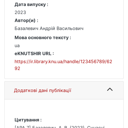
Дата випуску :
2023
Автор(и) :
Базалевич Андрій Васильович
Мова основного тексту :
ua
eKNUTSHIR URL :
https://ir.library.knu.ua/handle/123456789/62
92
Додаткові дані публікації
Цитування :
[APA 7] Базалевич, А. В. (2023). Сучасні