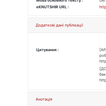
Мова основного тексту :
Ukr
eKNUTSHIR URL :
htt
Додаткові дані публікації
Цитування :
[AP
роб
htt
[ДС
бак
htt
Анотація