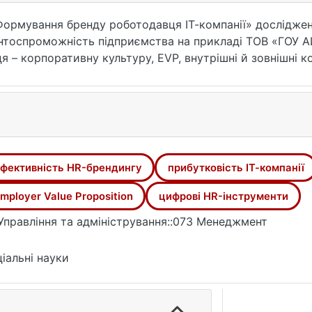
«Формування бренду роботодавця ІТ-компанії» дослідже
ентоспроможність підприємства на прикладі ТОВ «ГОУ 
 – корпоративну культуру, EVP, внутрішні й зовнішні ком
івників і потенційних кандидатів. Використано SWOT-, P
ривабливості роботодавця за критеріями впливу, економі
омендацій із цифровізації HR-процесів, впровадження 
ояльності та зниженню плинності кадрів. Практична цінн
ду роботодавця, адаптованій до умов ІТ-сектора та зда
ть компанії.
фективність HR-брендингу
прибутковість ІТ-компанії
mployer Value Proposition
цифрові HR-інструменти
Управління та адміністрування::073 Менеджмент
іальні науки