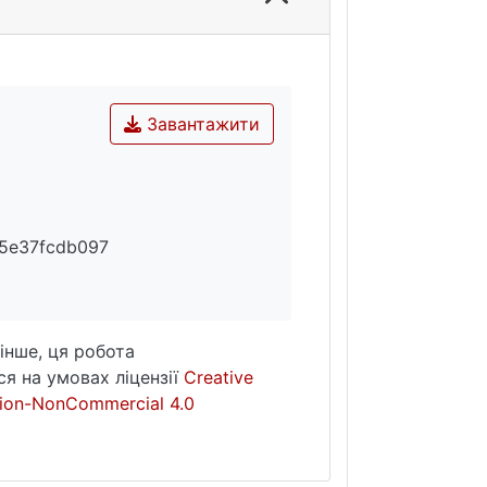
Завантажити
5e37fcdb097
інше, ця робота
я на умовах ліцензії
Creative
ion-NonCommercial 4.0