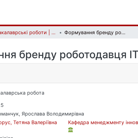
Бакалаврські роботи | Bachelor theses
Формування бренду роботодавця ІТ-компанії
ня бренду роботодавця ІТ
алаврська робота
25
манчук, Ярослава Володимирівна
орус, Тетяна Валеріївна
Кафедра менеджменту іннова