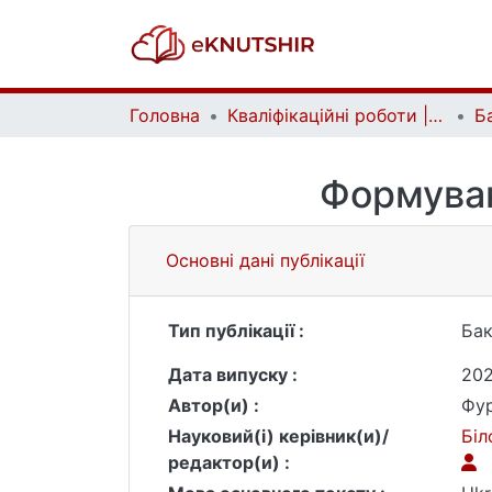
Головна
Кваліфікаційні роботи | Qualifying works
Формуван
Основні дані публікації
Тип публікації :
Бак
Дата випуску :
20
Автор(и) :
Фур
Науковий(і) керівник(и)/
Біл
редактор(и) :