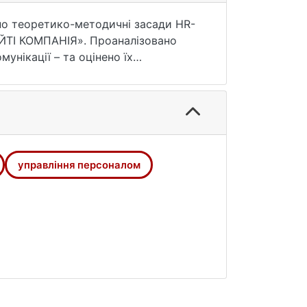
но теоретико-методичні засади HR-
АЙТІ КОМПАНІЯ». Проаналізовано
унікації – та оцінено їх
ESTLE-аналіз і метод TOPSIS для
чної доцільності та залученості
програм менторингу та well-being
ість роботи полягає в інформаційно-
тній підвищити ефективність
управління персоналом