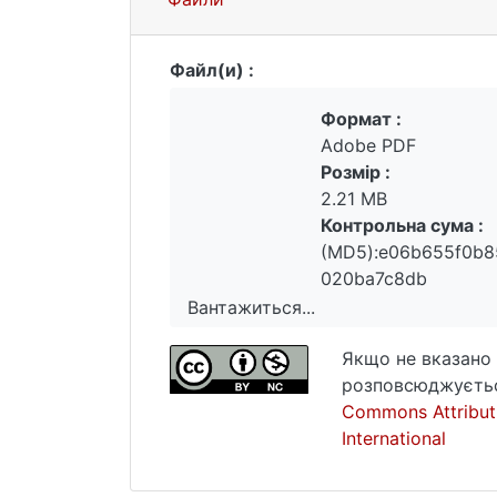
Файл(и) :
Формат :
Adobe PDF
Розмір :
2.21 MB
Контрольна сума :
(MD5):e06b655f0b8
020ba7c8db
Вантажиться...
Вантажиться...
Якщо не вказано 
розповсюджуєтьс
Commons Attribut
International