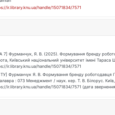
ainian
ps://ir.library.knu.ua/handle/15071834/7571
A 7] Фурманчук, Я. В. (2025). Формування бренду робот
ота, Київський національний університет імені Тараса 
ps://ir.library.knu.ua/handle/15071834/7571
ТУ] Фурманчук Я. В. Формування бренду роботодавця ІТ-
алавра : 073 Менеджмент / наук. кер. Т. В. Білорус. Київ
ps://ir.library.knu.ua/handle/15071834/7571 (дата звернення