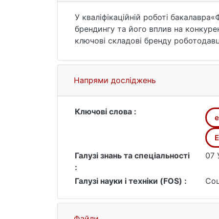
У кваліфікаційній роботі бакалавра
брендингу та його вплив на конкур
ключові складові бренду роботодавця
ефективність через опитування прац
ранжування заходів із підвищення п
персоналу. Розроблено комплекс рек
Напрями досліджень
ініціатив, що сприяють зростанню л
аналітичній моделі формування брен
управління персоналом і прибутковіс
Ключові слова :
е
E
Галузі знань та спеціальності
07 
:
Галузі науки і техніки (FOS) :
Соц
Файли