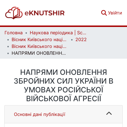
(c
Увійти
Головна
Наукова періодика | Scientific periodicals
Вісник Київського національного університету імені Тараса Шевченка. Військово-спеціальні науки | Bulletin of Taras Shevchenko National University of Kyiv. Military-special sciences
2022
Вісник Київського національного університету імені Тараса Шевченка. Військово-спеціальні науки. Вип. 3 (51)
НАПРЯМИ ОНОВЛЕННЯ ЗБРОЙНИХ СИЛ УКРАЇНИ В УМОВАХ РОСІЙСЬКОЇ ВІЙСЬКОВОЇ АГРЕСІЇ
НАПРЯМИ ОНОВЛЕННЯ
ЗБРОЙНИХ СИЛ УКРАЇНИ В
УМОВАХ РОСІЙСЬКОЇ
ВІЙСЬКОВОЇ АГРЕСІЇ
Основні дані публікації