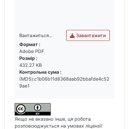
оборонних витрат надавали відповідну
військову допомогу Україні в умовах
стримування військової агресії росії.
Завантажити
Вантажиться...
Формат :
Вантажиться...
Adobe PDF
Розмір :
432.27 KB
Контрольна сума :
(MD5):c1b06b11d8368aab92bbafde4c52
9ae1
Якщо не вказано інше, ця робота
розповсюджується на умовах ліцензії