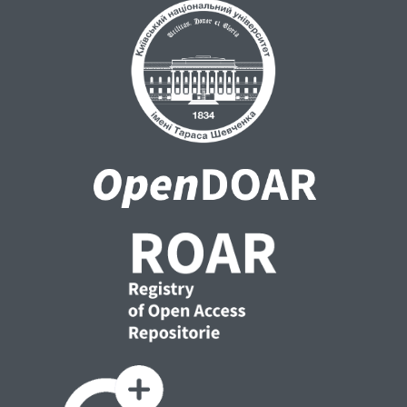
завуальовану, на думку багатьох юристів і
практиків, дискрецію КДКП на надання
дозволу особі, яка подала дисциплінарну
скаргу про вчинення прокурором
дисциплінарного проступку, на
оскарження рішення Комісії до Вищої ради
правосуддя.
У зв’язку з виявленою проблемою окрему
увагу присвячено процедурі оскарження
рішень КДКП до Вищої ради правосуддя і
до суду.
Зроблено висновки, що запровадження
кардинально нової системи притягнення
прокурорів до дисциплінарної
відповідальності є на часі. Однак для
уникнення незаконного дисциплінарного
переслідування прокурорів у середині
системи органів прокуратури, так і для