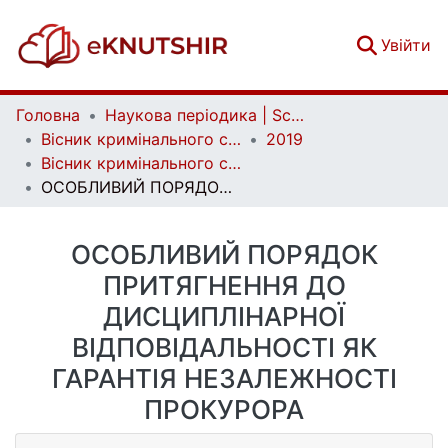
(c
Увійти
Головна
Наукова періодика | Scientific periodicals
Вісник кримінального судочинства | Herald of criminal justice
2019
Вісник кримінального судочинства. № 2
ОСОБЛИВИЙ ПОРЯДОК ПРИТЯГНЕННЯ ДО ДИСЦИПЛІНАРНОЇ ВІДПОВІДАЛЬНОСТІ ЯК ГАРАНТІЯ НЕЗАЛЕЖНОСТІ ПРОКУРОРА
ОСОБЛИВИЙ ПОРЯДОК
ПРИТЯГНЕННЯ ДО
ДИСЦИПЛІНАРНОЇ
ВІДПОВІДАЛЬНОСТІ ЯК
ГАРАНТІЯ НЕЗАЛЕЖНОСТІ
ПРОКУРОРА