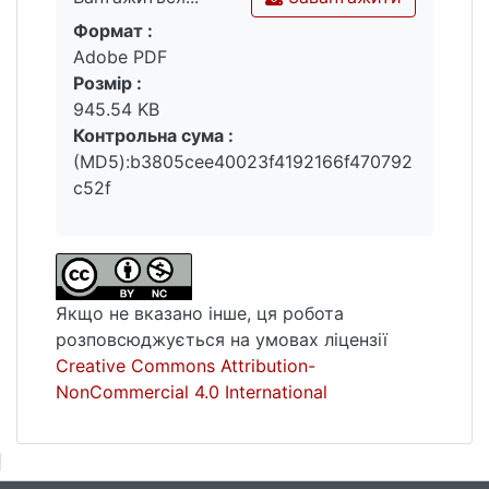
Формат :
Вантажиться...
Adobe PDF
Розмір :
945.54 KB
Контрольна сума :
(MD5):b3805cee40023f4192166f470792
c52f
Якщо не вказано інше, ця робота
розповсюджується на умовах ліцензії
Creative Commons Attribution-
NonCommercial 4.0 International