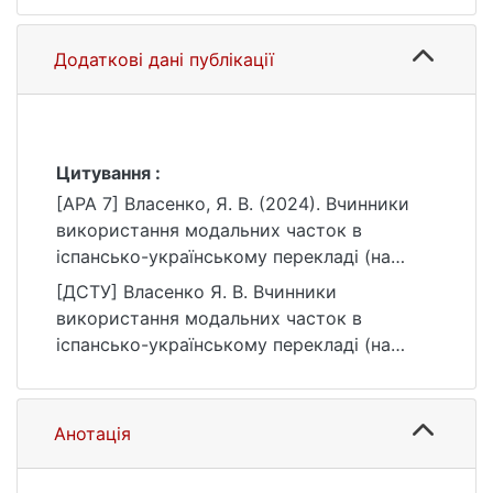
Додаткові дані публікації
Цитування :
[APA 7] Власенко, Я. В. (2024). Вчинники
використання модальних часток в
іспансько-українському перекладі (на
матеріалі перекладів оповідань Орасіо
[ДСТУ] Власенко Я. В. Вчинники
Кіроги) [Бакалаврська робота, Київський
використання модальних часток в
національний університет імені Тараса
іспансько-українському перекладі (на
Шевченка]. eKNUTSHIR.
матеріалі перекладів оповідань Орасіо
https://ir.library.knu.ua/handle/15071834/390
Кіроги) : кваліфікаційна робота бакалавра :
6
035 Філологія / наук. кер. С. Б. Фокін. Київ,
Анотація
2024. 57 с. URL:
https://ir.library.knu.ua/handle/15071834/390