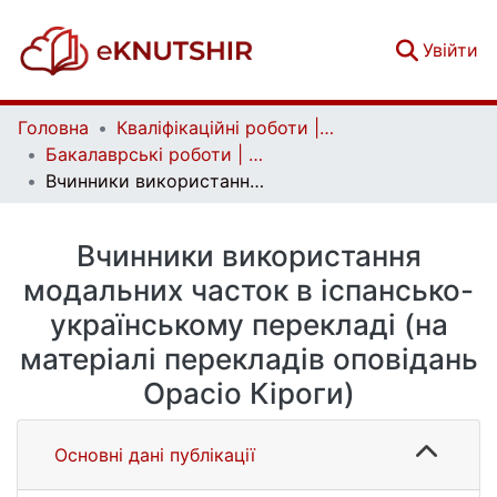
(c
Увійти
Головна
Кваліфікаційні роботи | Qualifying works
Бакалаврські роботи | Bachelor theses
Вчинники використання модальних часток в іспансько-українському перекладі (на матеріалі перекладів оповідань Орасіо Кіроги)
Вчинники використання
модальних часток в іспансько-
українському перекладі (на
матеріалі перекладів оповідань
Орасіо Кіроги)
Основні дані публікації