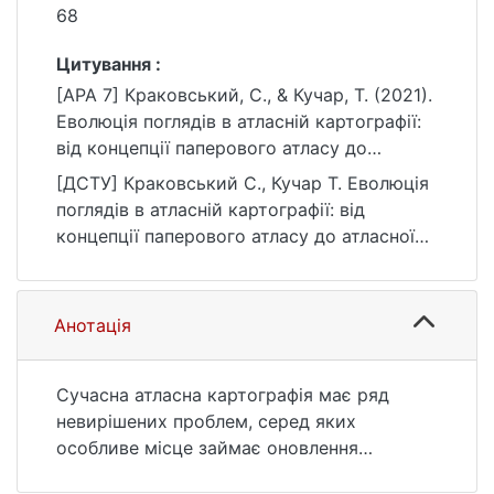
68
Цитування :
[APA 7] Краковський, С., & Кучар, Т. (2021).
Еволюція поглядів в атласній картографії:
від концепції паперового атласу до
атласної платформи. Вісник Київського
[ДСТУ] Краковський С., Кучар Т. Еволюція
національного університету імені Тараса
поглядів в атласній картографії: від
Шевченка, серія Географія, (1-2(78-79)),
концепції паперового атласу до атласної
60–68. https://doi.org/10.17721/1728-
платформи. Вісник Київського
2721.2021.78-79.9
національного університету імені Тараса
Шевченка, серія Географія. 2021. № 1-2(78-
Анотація
79). С. 60—68. DOI: 10.17721/1728-
2721.2021.78-79.9 (дата звернення:
25.07.2026).
Сучасна атласна картографія має ряд
невирішених проблем, серед яких
особливе місце займає оновлення
концепції атласу та підходів до створення