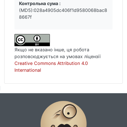
Контрольна сума :
(MD5):028a4905dc406f1d9580068bac8
8667f
Якщо не вказано інше, ця робота
розповсюджується на умовах ліцензії
Creative Commons Attribution 4.0
International