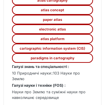
atlas cartography
атласних інформаційних систем (АтІС) у
1990-х рр. генерація нових концепцій
atlas concept
атласу здійснювалася у руслі
paper atlas
геовізуалізаційної та комунікативної
парадигм картографії, які акцентували
electronic atlas
увагу на якісній візуалізації карт (наборів
даних) та передачі інформації у формі
atlas platform
“розповіді” або геопорталу. З’ясовано, що
наприкінці 2000-х рр. атласи почали
cartographic information system (CIS)
перетворюватися у складні інформаційні
paradigms in cartography
системи (атласні платформи (АтП)) із
розгалуженою атласною інфраструктурою
Галузі знань та спеціальності :
для багатора-зового створення атласів,
10 Природничі науки::103 Науки про
однотипних за концепцією та технічною
Землю
імплементацією. Ці інновації спричинені
Галузі науки і техніки (FOS) :
передусім кіберкартографами,
Науки про Землю та суміжні науки про
швейцарською картографічною школою та
навколишнє середовище
реляційною картографією. Зазначено ряд
проблем су- часних атласних концепцій,