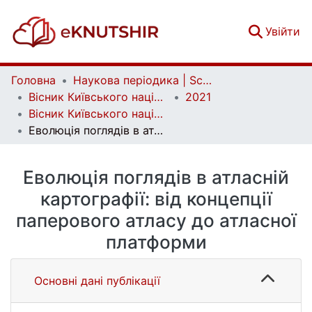
(c
Увійти
Головна
Наукова періодика | Scientific periodicals
Вісник Київського національного університету імені Тараса Шевченка. Географія | Bulletin of Taras Shevchenko National University of Kyiv. Geography
2021
Вісник Київського національного університету імені Тараса Шевченка. Географія. Випуск 1/2 (78/79)
Еволюція поглядів в атласній картографії: від концепції паперового атласу до атласної платформи
Еволюція поглядів в атласній
картографії: від концепції
паперового атласу до атласної
платформи
Основні дані публікації