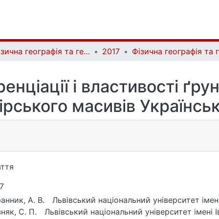
Фізична географія та геоморфологія | Physical Geography and Geomorphology
2017
енціації і властивості ґру
ірського масивів Українсь
ття
7
анник, А. В.
Львівський національний університет імен
няк, С. П.
Львівський національний університет імені 