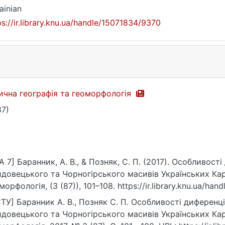
ainian
ps://ir.library.knu.ua/handle/15071834/9370
ична географія та геоморфологія
87)
A 7] Баранник, А. В., & Позняк, С. П. (2017). Особливості
довецького та Чорногірського масивів Українських Карп
морфологія, (3 (87)), 101–108. https://ir.library.knu.ua/ha
ТУ] Баранник А. В., Позняк С. П. Особливості диференціа
довецького та Чорногірського масивів Українських Карп