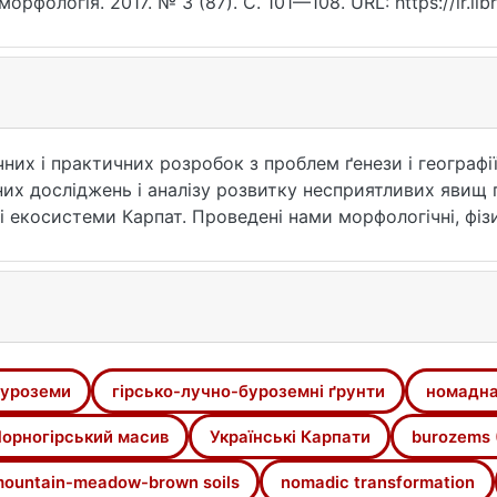
морфологія. 2017. № 3 (87). С. 101—108. URL: https://ir.li
та звернення: 26.07.2026).
их і практичних розробок з проблем ґенези і географії
них досліджень і аналізу розвитку несприятливих явищ 
 екосистеми Карпат. Проведені нами морфологічні, фізич
ого масиву Українських Карпат, і зокрема ґрунтів гірсь
 домінуючим для території дослідження. Ґрунти буроз
ними асоціаціями. Буроземний процес ґрунтотвоорення
, як гумусоакумуляція та оглинення, специфіка і про
ношенням між чинниками ґрунтотворення. Вище верхньої
цес доповнюється дерновим, що сприяє формування уні
уроземи
гірсько-лучно-буроземні ґрунти
номадна
оєння полонин призводить до інтенсифікації деградацій
гірсько-лучних буроземних ґрунтів, що відрізняються з
орногірський масив
Українські Карпати
burozems 
ountain-meadow-brown soils
nomadic transformation