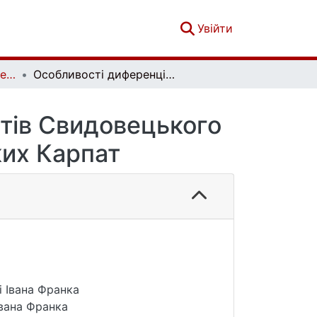
(current)
Увійти
Фізична географія та геоморфологія. Вип. 3 (87)
Особливості диференціації і властивості ґрунтів Свидовецького та Чорногірського масивів Українських Карпат
нтів Свидовецького
ких Карпат
і Івана Франка
Івана Франка