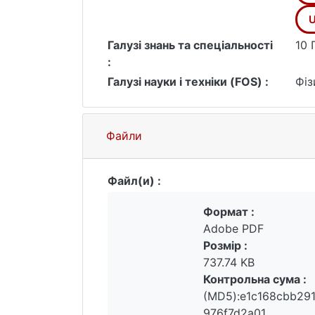
U
Галузі знань та спеціальності
10 
:
Галузі науки і техніки (FOS) :
Фіз
Файли
Файл(и) :
Формат :
Adobe PDF
Розмір :
737.74 KB
Контрольна сума :
(MD5):e1c168cbb29
976f7d2a01