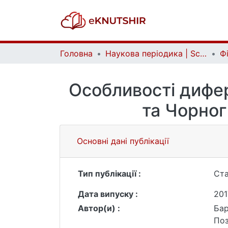
Головна
Наукова періодика | Scientific periodicals
Особливості дифер
та Чорног
Основні дані публікації
Тип публікації :
Ста
Дата випуску :
201
Автор(и) :
Бар
Поз