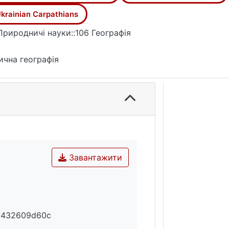
krainian Carpathians
Природничі науки::106 Географія
ична географія
Завантажити
1432609d60c