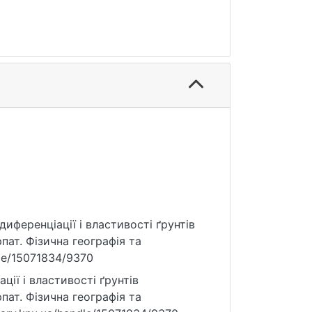
 диференціації і властивості ґрунтів
ат. Фізична географія та
ndle/15071834/9370
ції і властивості ґрунтів
ат. Фізична географія та