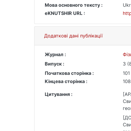
Мова основного тексту :
Ukr
eKNUTSHIR URL :
htt
Додаткові дані публікації
Журнал :
Фіз
Випуск :
3 (
Початкова сторінка :
101
Кінцева сторінка :
108
Цитування :
[AP
Сви
гео
[ДС
Сви