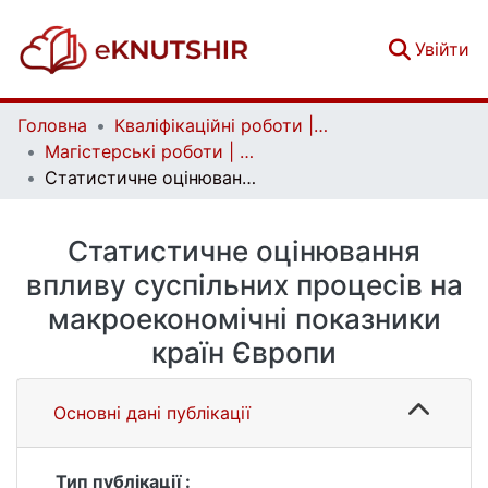
(c
Увійти
Головна
Кваліфікаційні роботи | Qualifying works
Магістерські роботи | Master's theses
Статистичне оцінювання впливу суспільних процесів на макроекономічні показники країн Європи
Статистичне оцінювання
впливу суспільних процесів на
макроекономічні показники
країн Європи
Основні дані публікації
Тип публікації :