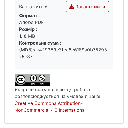
Завантажити
Вантажиться...
Формат :
Вантажиться...
Adobe PDF
Розмір :
1.18 MB
Контрольна сума :
(MD5):ae429259c3fca6c6189a0b75293
75e37
Якщо не вказано інше, ця робота
розповсюджується на умовах ліцензії
Creative Commons Attribution-
NonCommercial 4.0 International