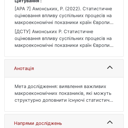
Цитування :
[APA 7] Амонських, Р. (2022). Статистичне
оцінювання впливу суспільних процесів на
макроекономічні показники країн Європи
[Магістерська робота, Київський
[ДСТУ] Амонських Р. Статистичне
національний університет імені Тараса
оцінювання впливу суспільних процесів на
Шевченка]. eKNUTSHIR.
макроекономічні показники країн Європи :
https://ir.library.knu.ua/handle/123456789/17
кваліфікаційна робота магістра : 051
08
Економіка. Київ, 2022. 40 с. URL:
https://ir.library.knu.ua/handle/123456789/17
Анотація
08 (дата звернення: 25.07.2026).
Мета дослідження: виявлення важливих
макроекономічних показників, які можуть
структурно доповнити існуючі статистичні
моделі виміру економічної діяльності.
Напрями досліджень