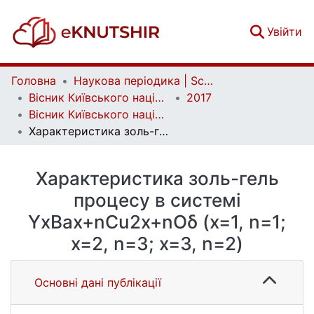
(c
Увійти
Головна
Наукова періодика | Scientific periodicals
Вісник Київського національного університету імені Тараса Шевченка. Хімія | Bulletin of Taras Shevchenko National University of Kyiv. Chemistry
2017
Вісник Київського національного університету імені Тараса Шевченка. Хімія. Вип. 2(54)
Характеристика золь-гель процесу в системі YxBax+nCu2x+nOδ (x=1, n=1; x=2, n=3; x=3, n=2)
Характеристика золь-гель
процесу в системі
YxBax+nCu2x+nOδ (x=1, n=1;
x=2, n=3; x=3, n=2)
Основні дані публікації