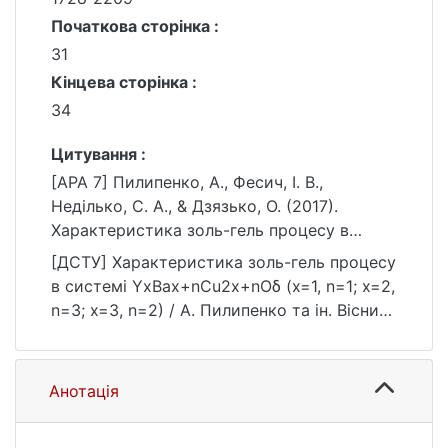
Початкова сторінка :
31
Кінцева сторінка :
34
Цитування :
[APA 7] Пилипенко, А., Фесич, І. В.,
Неділько, С. А., & Дзязько, О. (2017).
Характеристика золь-гель процесу в
системі YxBax+nCu2x+nOδ (x=1, n=1; x=2,
[ДСТУ] Характеристика золь-гель процесу
n=3; x=3, n=2). Вісник Київського
в системі YxBax+nCu2x+nOδ (x=1, n=1; x=2,
національного університету імені Тараса
n=3; x=3, n=2) / А. Пилипенко та ін. Вісник
Шевченка. Хімія, (2(54)), 31–34.
Київського національного університету
https://doi.org/10.17721/1728-
імені Тараса Шевченка. Хімія. 2017. №
2209.2017.2(54).3
2(54). С. 31—34. DOI: 10.17721/1728-
Анотація
2209.2017.2(54).3 (дата звернення:
25.07.2026).