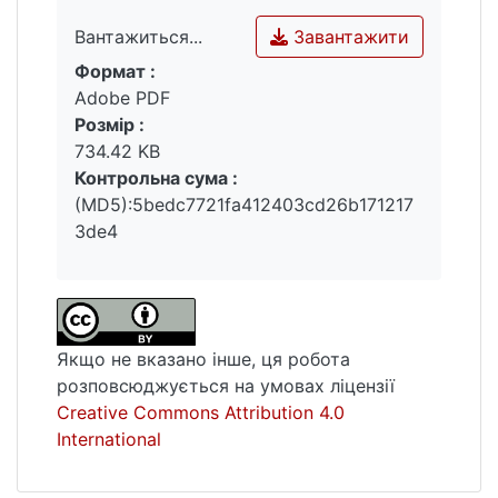
Завантажити
Вантажиться...
Формат :
Вантажиться...
Adobe PDF
Розмір :
734.42 KB
Контрольна сума :
(MD5):5bedc7721fa412403cd26b171217
3de4
Якщо не вказано інше, ця робота
розповсюджується на умовах ліцензії
Creative Commons Attribution 4.0
International