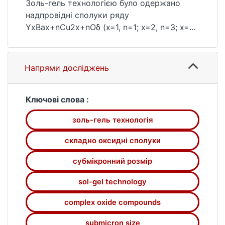
Золь-гель технологією було одержано
надпровідні сполуки ряду
YxBax+nCu2x+nOδ (x=1, n=1; x=2, n=3; x=3,
n=2) із субмікронним розміром частинок.
Процес синтезу охарактеризований за
допомогою термічного, ІЧ-
Напрями досліджень
спектроскопічного аналізів та
сканувальної електронної мікроскопії.
Завдяки термічному аналізу шихти
Ключові слова :
оптимізовано режими термообробки
золь-гель технологія
зразків. За даними ІЧ-спектроскопії
контролювали процеси розкладу шихти й
складно оксидні сполуки
утворення надпровідних фаз. Описано
алгоритм розрахунків для даного методу
субмікронний розмір
синтезу.
sol-gel technology
complex oxide compounds
submicron size