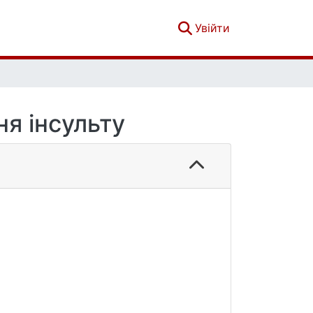
(current)
Увійти
я інсульту