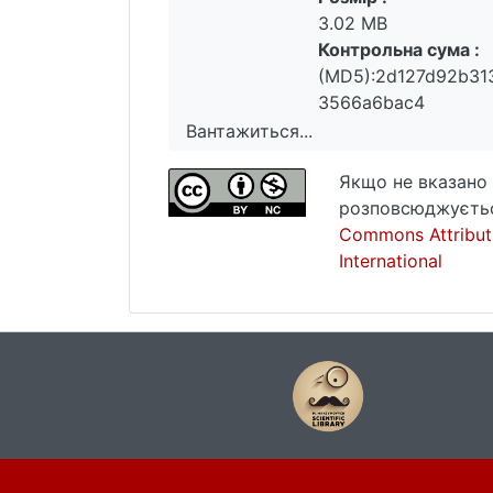
3.02 MB
Контрольна сума :
(MD5):2d127d92b31
3566a6bac4
Вантажиться...
Вантажиться...
Якщо не вказано 
розповсюджуєтьс
Commons Attribut
International