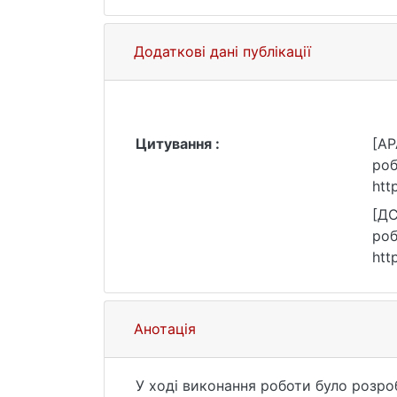
Додаткові дані публікації
Цитування :
[AP
роб
htt
[ДС
роб
htt
Анотація
У ході виконання роботи було розро