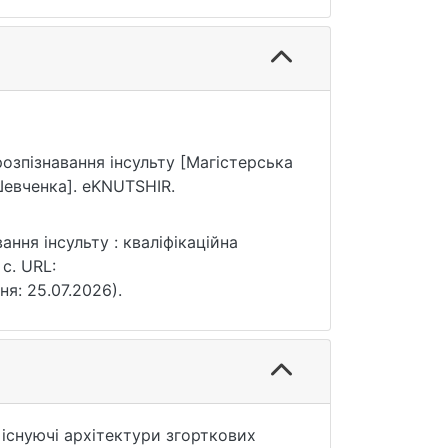
розпізнавання інсульту [Магістерська
Шевченка]. eKNUTSHIR.
ння інсульту : кваліфікаційна
 с. URL:
ня: 25.07.2026).
 існуючі архітектури згорткових