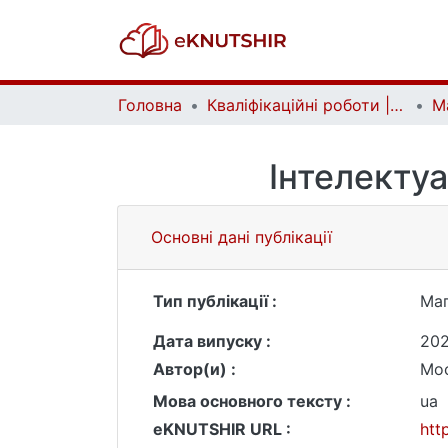
Головна
Кваліфікаційні роботи | Qualifying works
Інтелекту
Основні дані публікації
Тип публікації :
Маг
Дата випуску :
20
Автор(и) :
Мос
Мова основного тексту :
ua
eKNUTSHIR URL :
htt