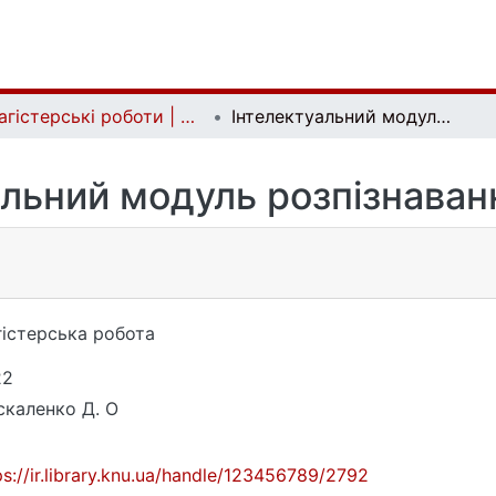
Магістерські роботи | Master's theses
Інтелектуальний модуль розпізнавання інсульту
альний модуль розпізнаванн
істерська робота
22
каленко Д. О
ps://ir.library.knu.ua/handle/123456789/2792