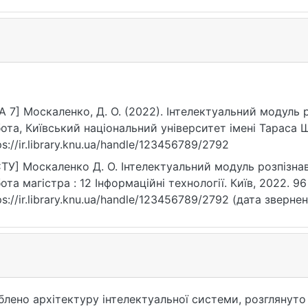
A 7] Москаленко, Д. О. (2022). Інтелектуальний модуль 
ота, Київський національний університет імені Тараса 
ps://ir.library.knu.ua/handle/123456789/2792
ТУ] Москаленко Д. О. Інтелектуальний модуль розпізнава
ота магістра : 12 Інформаційні технології. Київ, 2022. 96
ps://ir.library.knu.ua/handle/123456789/2792 (дата звернен
блено архітектуру інтелектуальної системи, розглянуто