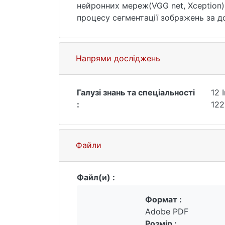
нейронних мереж(VGG net, Xception) 
процесу сегментації зображень за 
моделей із навчанням згорткових н
правильність вибору архітектури ме
сегментації зображень і розпізнава
Напрями досліджень
використано мову програмування Py
неї нейроморежну бібліотеку Keras т
дозволяє будь-яким чином писати та
Галузі знань та спеціальності
12 
машинного навчання, аналізу даних.
:
122
Файли
Файл(и) :
Формат :
Adobe PDF
Розмір :