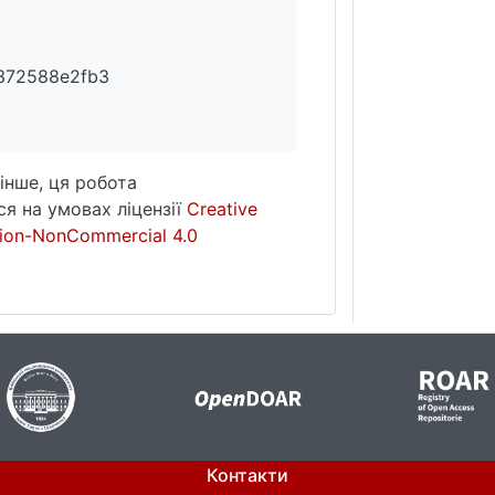
372588e2fb3
інше, ця робота
я на умовах ліцензії
Creative
ion-NonCommercial 4.0
Контакти