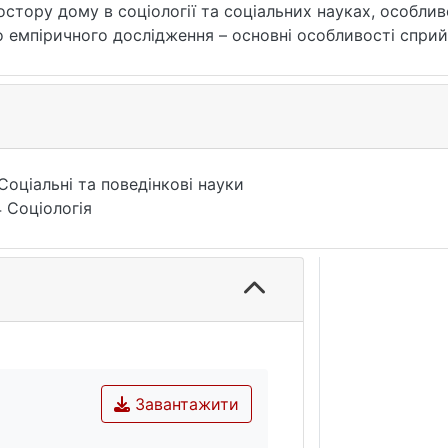
остору дому в соціології та соціальних науках, особлив
о емпіричного дослідження – основні особливості сприйн
ї міграції.
Соціальні та поведінкові науки
 Соціологія
Завантажити