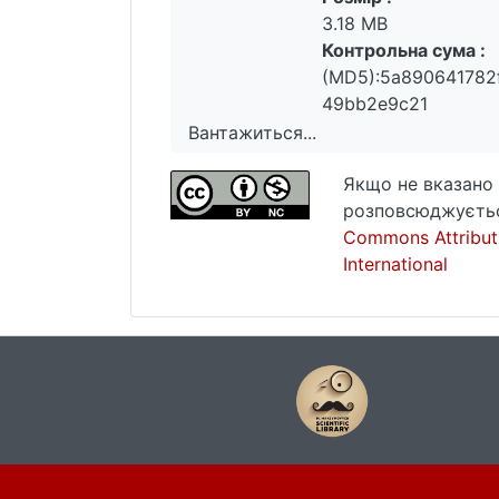
3.18 MB
Контрольна сума :
(MD5):5a890641782
49bb2e9c21
Вантажиться...
Вантажиться...
Якщо не вказано 
розповсюджуєтьс
Commons Attribut
International