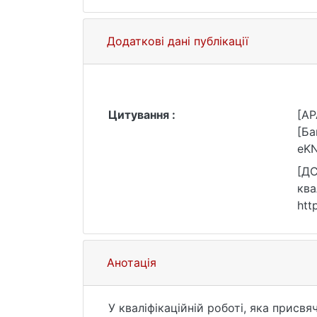
Додаткові дані публікації
Цитування :
[AP
[Ба
eKN
[ДС
ква
htt
Анотація
У кваліфікаційній роботі, яка прис