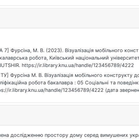
A 7] Фурсіна, М. В. (2023). Візуалізація мобільного кон
калаврська робота, Київський національний університет
UTSHIR. https://ir.library.knu.ua/handle/123456789/4222
ТУ] Фурсіна М. В. Візуалізація мобільного конструкту до
ліфікаційна робота бакалавра : 05 Соціальні та поведінко
ps://ir.library.knu.ua/handle/123456789/4222 (дата звернен
вячена дослідженню простору дому серед вимушених укра