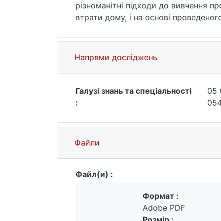
різноманітні підходи до вивчення пр
втрати дому, і на основі проведеног
покинули свій дім внаслідок вимушено
Напрями досліджень
Галузі знань та спеціальності
05 
:
054
Файли
Файл(и) :
Формат :
Adobe PDF
Розмір :