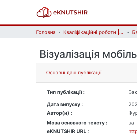
Головна
Кваліфікаційні роботи | Qualifying works
Візуалізація мобіл
Основні дані публікації
Тип публікації :
Бак
Дата випуску :
20
Автор(и) :
Фур
Мова основного тексту :
ua
eKNUTSHIR URL :
htt