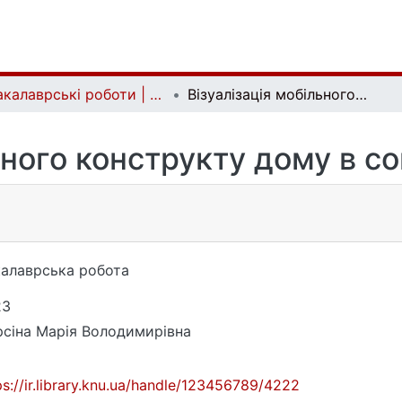
Бакалаврські роботи | Bachelor theses
Візуалізація мобільного конструкту дому в соціальній фотографії
ьного конструкту дому в со
алаврська робота
23
сіна Марія Володимирівна
ps://ir.library.knu.ua/handle/123456789/4222