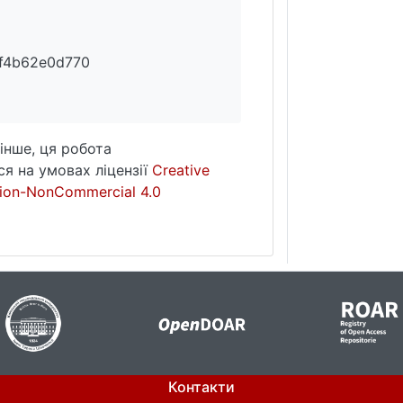
f4b62e0d770
інше, ця робота
я на умовах ліцензії
Creative
ion-NonCommercial 4.0
Контакти