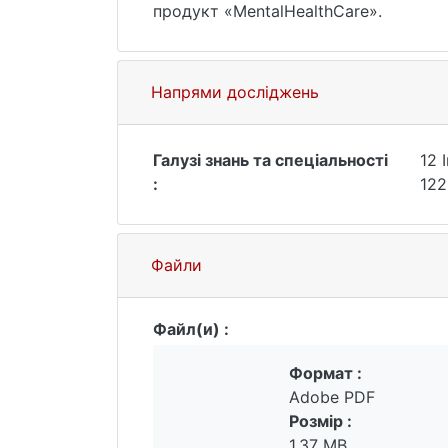
продукт «MentalHealthCare».
Напрями досліджень
Галузі знань та спеціальності
12 
:
122
Файли
Файл(и) :
Формат :
Adobe PDF
Розмір :
1.37 MB