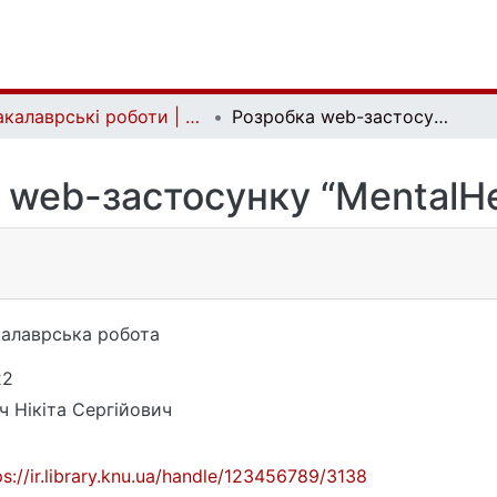
Бакалаврські роботи | Bachelor theses
Розробка web-застосунку “MentalHealthCare”
 web-застосунку “MentalHe
алаврська робота
22
ч Нікіта Сергійович
ps://ir.library.knu.ua/handle/123456789/3138