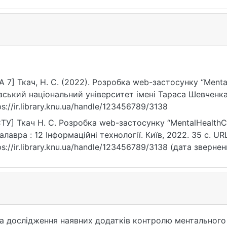
A 7] Ткач, Н. С. (2022). Розробка web-застосунку “Ment
вський національний університет імені Тараса Шевченка
ps://ir.library.knu.ua/handle/123456789/3138
ТУ] Ткач Н. С. Розробка web-застосунку “MentalHealthCa
алавра : 12 Інформаційні технології. Київ, 2022. 35 с. UR
ps://ir.library.knu.ua/handle/123456789/3138 (дата звернен
та дослідження наявних додатків контролю ментального