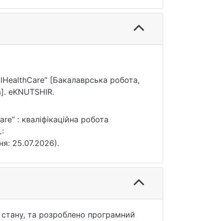
alHealthCare” [Бакалаврська робота,
]. eKNUTSHIR.
re” : кваліфікаційна робота
L:
ня: 25.07.2026).
 стану, та розроблено програмний