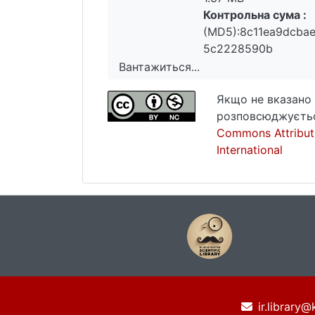
Контрольна сума :
(MD5):8c11ea9dcba
5c2228590b
Вантажиться...
Вантажиться...
Якщо не вказано 
розповсюджуєтьс
Commons Attribut
International
ir.library@