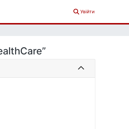
(current)
Увійти
althCare”