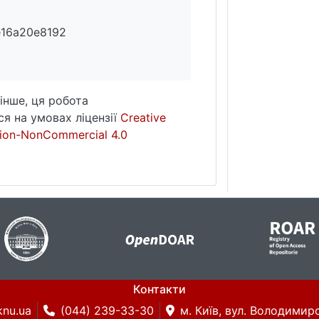
e16a20e8192
інше, ця робота
я на умовах ліцензії
Creative
ion-NonCommercial 4.0
Контакти
knu.ua
(044) 239-33-30
м. Київ, вул. Володимирс