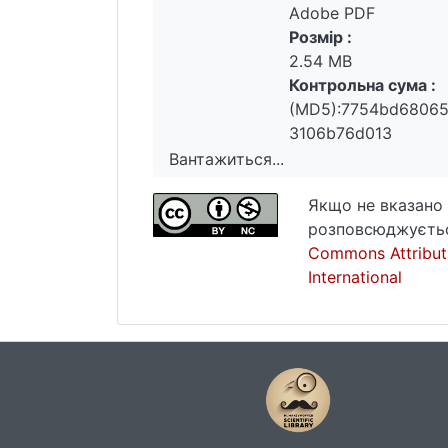
Adobe PDF
Розмір :
2.54 MB
Контрольна сума :
(MD5):7754bd6806
3106b76d013
Вантажиться...
Вантажиться...
Якщо не вказано 
розповсюджуєтьс
Commons Attribut
International