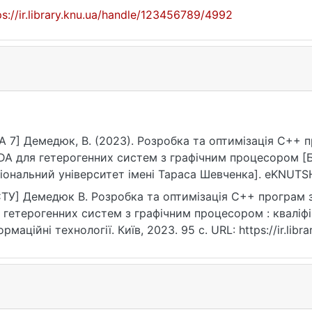
ps://ir.library.knu.ua/handle/123456789/4992
A 7] Демедюк, В. (2023). Розробка та оптимiзацiя C++ 
A для гетерогенних систем з графiчним процесором [Б
іональний університет імені Тараса Шевченка]. eKNUTSH
ps://ir.library.knu.ua/handle/123456789/4992
ТУ] Демедюк В. Розробка та оптимiзацiя C++ програм 
 гетерогенних систем з графiчним процесором : кваліфі
ормаційні технології. Київ, 2023. 95 с. URL: https://ir.li
та звернення: 25.07.2026).