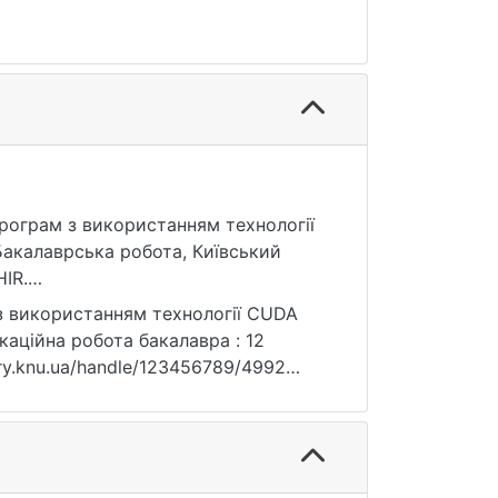
програм з використанням технологiї
акалаврська робота, Київський
IR.
з використанням технологiї CUDA
каційна робота бакалавра : 12
brary.knu.ua/handle/123456789/4992