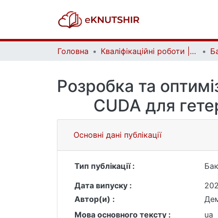
Головна
Кваліфікаційні роботи | Qualifying works
Розробка та оптимi
CUDA для гете
Основні дані публікації
Тип публікації :
Бак
Дата випуску :
20
Автор(и) :
Дем
Мова основного тексту :
ua