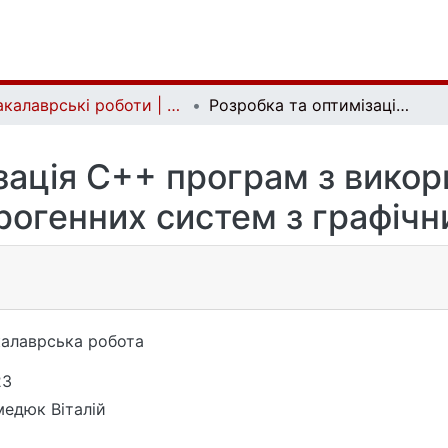
Бакалаврські роботи | Bachelor theses
Розробка та оптимiзацiя C++ програм з використанням технологiї CUDA для гетерогенних систем з графiчним процесором
зацiя C++ програм з викор
рогенних систем з графiч
алаврська робота
23
едюк Вiталiй