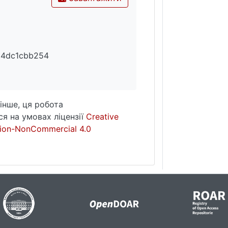
54dc1cbb254
інше, ця робота
я на умовах ліцензії
Creative
ion-NonCommercial 4.0