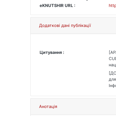
eKNUTSHIR URL :
htt
Додаткові дані публікації
Цитування :
[AP
CUD
нац
htt
[ДС
для
Інф
(да
Анотація