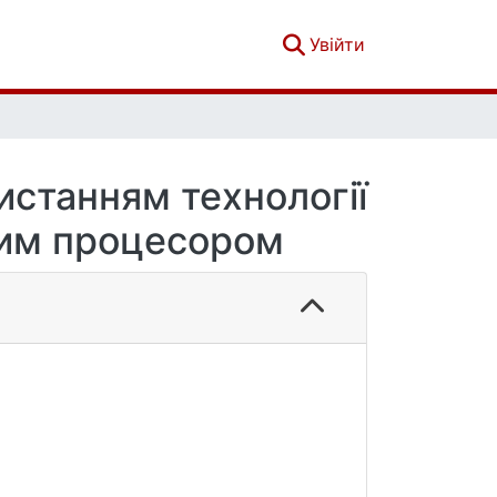
(current)
Увійти
истанням технологiї
ним процесором