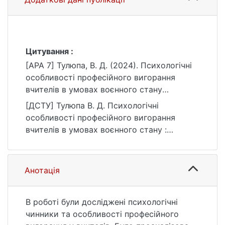
Цитування :
[APA 7] Тулюпа, В. Д. (2024). Психологічні
особливості професійного вигорання
вчителів в умовах воєнного стану
[Магістерська робота, Київський
[ДСТУ] Тулюпа В. Д. Психологічні
національний університет імені Тараса
особливості професійного вигорання
Шевченка]. eKNUTSHIR.
вчителів в умовах воєнного стану :
https://ir.library.knu.ua/handle/15071834/428
кваліфікаційна робота магістра : 053
7
Психологія / наук. кер. І. В. Ананова. Київ,
2024. 103 с. URL:
Анотація
https://ir.library.knu.ua/handle/15071834/428
7 (дата звернення: 25.07.2026).
В роботі були досліджені психологічні
чинники та особливості професійного