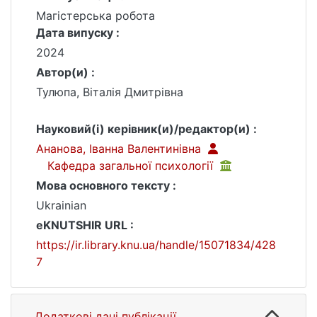
Магістерська робота
Дата випуску :
2024
Автор(и) :
Тулюпа, Віталія Дмитрівна
Науковий(і) керівник(и)/редактор(и) :
Ананова, Іванна Валентинівна
Кафедра загальної психології
Мова основного тексту :
Ukrainian
eKNUTSHIR URL :
https://ir.library.knu.ua/handle/15071834/428
7
Додаткові дані публікації