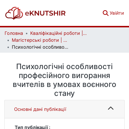
(c
Увійти
Головна
Кваліфікаційні роботи | Qualifying works
Магістерські роботи | Master's theses
Психологічні особливості професійного вигорання вчителів в умовах воєнного стану
Психологічні особливості
професійного вигорання
вчителів в умовах воєнного
стану
Основні дані публікації
Тип публікації :