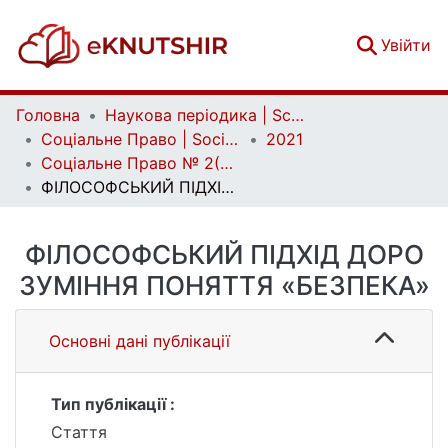
(c
Увійти
Головна
Наукова періодика | Scientific periodicals
Соціальне Право | Social Law
2021
Соціальне Право № 2(2021)
ФІЛОСОФСЬКИЙ ПІДХІД ДОРО ЗУМІННЯ ПОНЯТТЯ «БЕЗПЕКА»
ФІЛОСОФСЬКИЙ ПІДХІД ДОРО
ЗУМІННЯ ПОНЯТТЯ «БЕЗПЕКА»
Основні дані публікації
Тип публікації :
Стаття