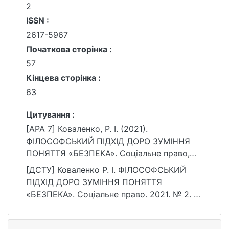
2
ISSN :
2617-5967
Початкова сторінка :
57
Кінцева сторінка :
63
Цитування :
[APA 7] Коваленко, Р. І. (2021).
ФІЛОСОФСЬКИЙ ПІДХІД ДОРО ЗУМІННЯ
ПОНЯТТЯ «БЕЗПЕКА». Соціальне право,
(2), 57–63.
[ДСТУ] Коваленко Р. І. ФІЛОСОФСЬКИЙ
https://ir.library.knu.ua/handle/15071834/248
ПІДХІД ДОРО ЗУМІННЯ ПОНЯТТЯ
01
«БЕЗПЕКА». Соціальне право. 2021. № 2. С.
57—63. URL:
https://ir.library.knu.ua/handle/15071834/248