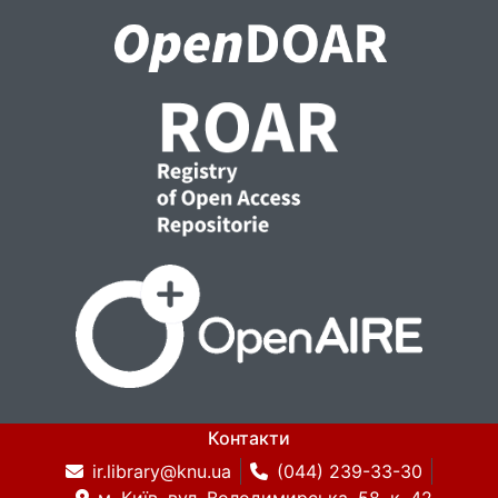
Контакти
ir.library@knu.ua
(044) 239-33-30