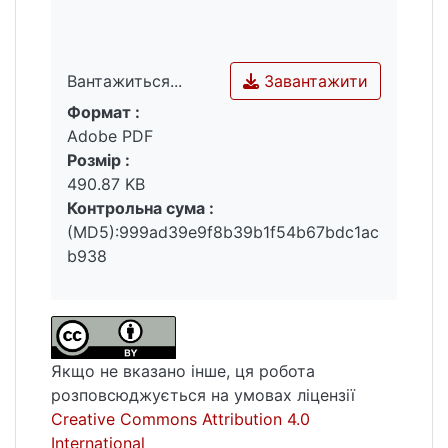
Завантажити
Вантажиться...
Формат :
Вантажиться...
Adobe PDF
Розмір :
490.87 KB
Контрольна сума :
(MD5):999ad39e9f8b39b1f54b67bdc1ac
b938
Якщо не вказано інше, ця робота
розповсюджується на умовах ліцензії
Creative Commons Attribution 4.0
International