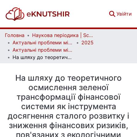
(c
Увійти
Головна
Наукова періодика | Scientific periodicals
Актуальні проблеми міжнародних відносин | Аctual Problems of International Relations
2025
Актуальні проблеми міжнародних відносин. Вип. 163
На шляху до теоретичного осмислення зеленої трансформації фінансової системи як інструмента досягнення сталого розвитку і зниження фінансових ризиків, пов'язаних з екологічними проблемами
На шляху до теоретичного
осмислення зеленої
трансформації фінансової
системи як інструмента
досягнення сталого розвитку і
зниження фінансових ризиків,
пов'язаних з екологічними