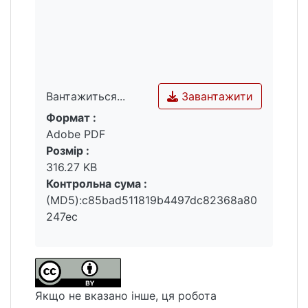
Завантажити
Вантажиться...
Формат :
Вантажиться...
Adobe PDF
Розмір :
316.27 KB
Контрольна сума :
(MD5):c85bad511819b4497dc82368a80
247ec
Якщо не вказано інше, ця робота