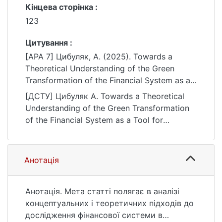
Кінцева сторінка :
123
Цитування :
[APA 7] Цибуляк, А. (2025). Towards a
Theoretical Understanding of the Green
Transformation of the Financial System as a
Tool for Achieving Sustainable Development
[ДСТУ] Цибуляк А. Towards a Theoretical
and Reducing Financial Risks Associated with
Understanding of the Green Transformation
Environmental Problems. Актуальні
of the Financial System as a Tool for
проблеми міжнародних відносин, (163),
Achieving Sustainable Development and
111–123.
Reducing Financial Risks Associated with
https://doi.org/10.17721/apmv.2025.163.1.111-
Environmental Problems. Актуальні
Анотація
123
проблеми міжнародних відносин. 2025. no.
163. P. 111—123. DOI:
10.17721/apmv.2025.163.1.111-123 (date of
Анотація. Мета статті полягає в аналізі
access: 25.07.2026).
концептуальних і теоретичних підходів до
дослідження фінансової системи в