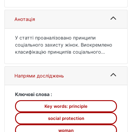
10.37440/soclaw.2020.01.15 (дата
звернення: 25.07.2026).
Анотація
У статті проаналізовано принципи
соціального захисту жінок. Виокремлено
класифікацію принципів соціального
захисту жінок. Досліджено зміст кожного
із видів.
Напрями досліджень
Ключові слова :
Key words: principle
social protection
woman