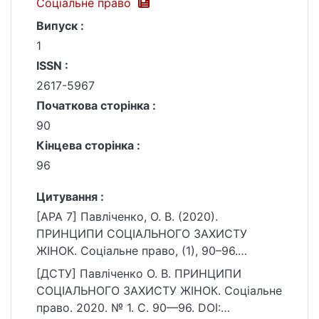
Соціальне право
Випуск :
1
ISSN :
2617-5967
Початкова сторінка :
90
Кінцева сторінка :
96
Цитування :
[APA 7] Павліченко, О. В. (2020).
ПРИНЦИПИ СОЦІАЛЬНОГО ЗАХИСТУ
ЖІНОК. Соціальне право, (1), 90–96.
https://doi.org/10.37440/soclaw.2020.01.15
[ДСТУ] Павліченко О. В. ПРИНЦИПИ
СОЦІАЛЬНОГО ЗАХИСТУ ЖІНОК. Соціальне
право. 2020. № 1. С. 90—96. DOI: