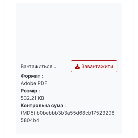
Завантажити
Вантажиться...
Формат :
Вантажиться...
Adobe PDF
Розмір :
532.21 KB
Контрольна сума :
(MD5):b0bebbb3b3a55d68cb17523298
5804b4