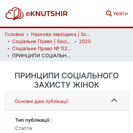
(c
Увійти
Головна
Наукова періодика | Scientific periodicals
Соціальне Право | Social Law
2020
Соціальне Право № 1(2020)
ПРИНЦИПИ СОЦІАЛЬНОГО ЗАХИСТУ ЖІНОК
ПРИНЦИПИ СОЦІАЛЬНОГО
ЗАХИСТУ ЖІНОК
Основні дані публікації
Тип публікації :
Стаття