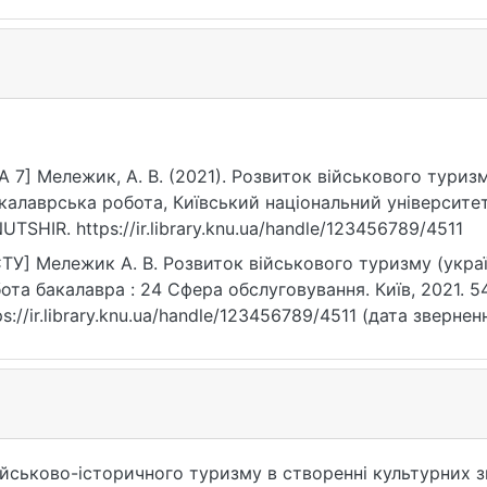
A 7] Мележик, А. В. (2021). Розвиток військового туриз
калаврська робота, Київський національний університет
UTSHIR. https://ir.library.knu.ua/handle/123456789/4511
ТУ] Мележик А. В. Розвиток військового туризму (україн
ота бакалавра : 24 Сфера обслуговування. Київ, 2021. 54
ps://ir.library.knu.ua/handle/123456789/4511 (дата звернен
ійськово-історичного туризму в створенні культурних з