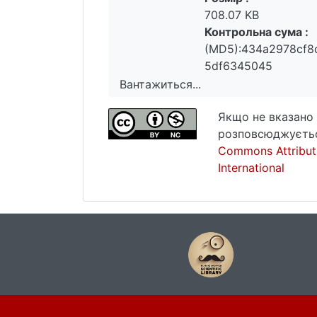
708.07 KB
Контрольна сума :
(MD5):434a2978cf8
5df6345045
Вантажиться...
Вантажиться...
Якщо не вказано 
розповсюджуєтьс
Commons Attribut
International