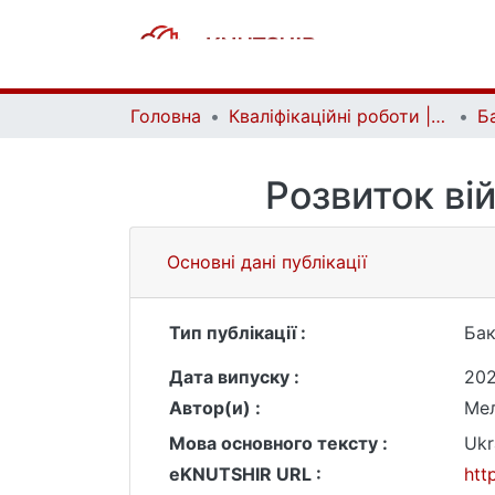
Головна
Кваліфікаційні роботи | Qualifying works
Розвиток ві
Основні дані публікації
Тип публікації :
Бак
Дата випуску :
202
Автор(и) :
Мел
Мова основного тексту :
Ukr
eKNUTSHIR URL :
htt