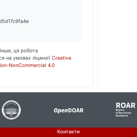
d5d17c9fa4e
інше, ця робота
я на умовах ліцензії
Creative
ion-NonCommercial 4.0
Контакти