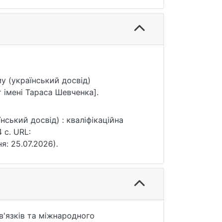
му (український досвід)
 імені Тараса Шевченка].
ський досвід) : кваліфікаційна
 с. URL:
ня: 25.07.2026).
в'язків та міжнародного