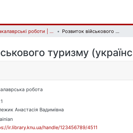
Бакалаврські роботи | Bachelor theses
Розвиток військового туризму (український досвід)
йськового туризму (українс
алаврська робота
1
ежик Анастасія Вадимівна
ainian
ps://ir.library.knu.ua/handle/123456789/4511