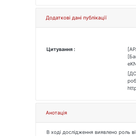
Додаткові дані публікації
Цитування :
[AP
[Ба
eKN
[ДС
роб
htt
Анотація
В ході дослідження виявлено роль в