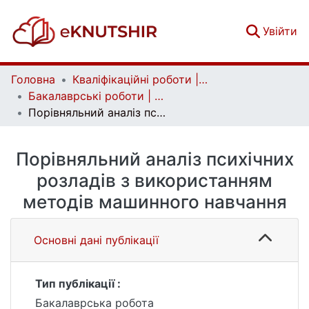
(c
Увійти
Головна
Кваліфікаційні роботи | Qualifying works
Бакалаврські роботи | Bachelor theses
Порівняльний аналіз психічних розладів з використанням методів машинного навчання
Порівняльний аналіз психічних
розладів з використанням
методів машинного навчання
Основні дані публікації
Тип публікації :
Бакалаврська робота