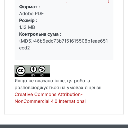
Формат :
Вантажиться...
Adobe PDF
Ключові слова : порівняльний аналіз.
Розмір :
психічні розлади. прогнозування даних.
1.12 MB
arima. prophet. машинне навчання.
Контрольна сума :
(MD5):46b5edc73b7151615508b1eae651
ecd2
Якщо не вказано інше, ця робота
розповсюджується на умовах ліцензії
Creative Commons Attribution-
NonCommercial 4.0 International