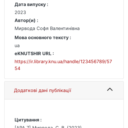
Дата випуску :
2023
Автор(и) :
Мирвода Софя Валентинівна
Мова основного тексту :
ua
eKNUTSHIR URL :
https://ir.library.knu.ua/handle/123456789/57
54
Додаткові дані публікації
Цитування :
[APA 7] Мирвода, С. В. (2023).