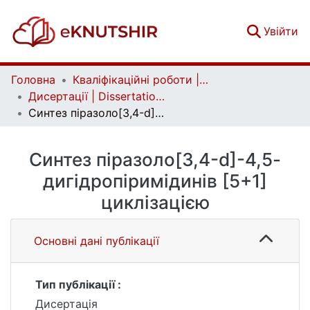
(c
Увійти
Головна
Кваліфікаційні роботи | Qualifying works
Дисертації | Dissertations
Синтез піразоло[3,4-d]-4,5-дигідропіримідинів [5+1] циклізацією
Синтез піразоло[3,4-d]-4,5-
дигідропіримідинів [5+1]
циклізацією
Основні дані публікації
Тип публікації :
Дисертація