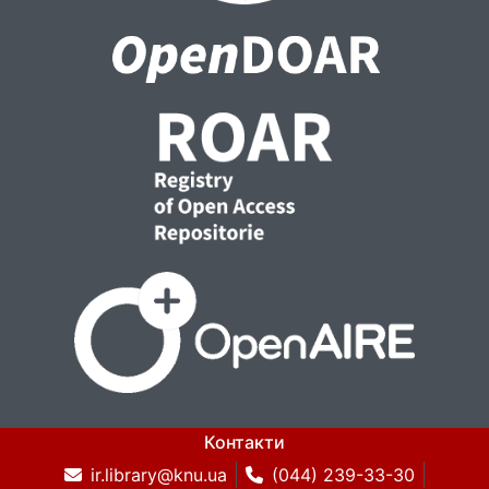
Контакти
ir.library@knu.ua
(044) 239-33-30