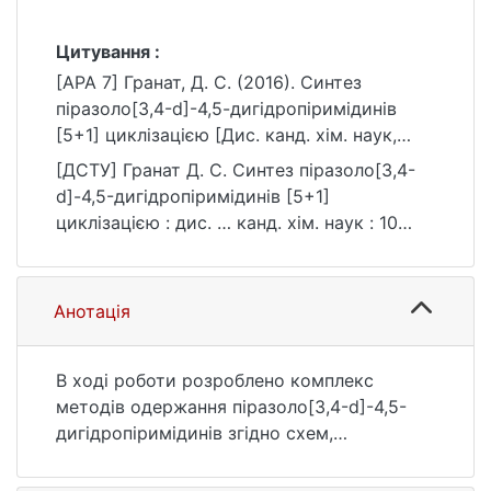
Цитування :
[APA 7] Гранат, Д. С. (2016). Синтез
піразоло[3,4-d]-4,5-дигідропіримідинів
[5+1] циклізацією [Дис. канд. хім. наук,
Київський національний університет імені
[ДСТУ] Гранат Д. С. Синтез піразоло[3,4-
Тараса Шевченка]. eKNUTSHIR.
d]-4,5-дигідропіримідинів [5+1]
https://ir.library.knu.ua/handle/123456789/19
циклізацією : дис. … канд. хім. наук : 10
79
Природничі науки. Київ, 2016. 137 с. URL:
https://ir.library.knu.ua/handle/123456789/19
79 (дата звернення: 25.07.2026).
Анотація
В ході роботи розроблено комплекс
методів одержання піразоло[3,4-d]-4,5-
дигідропіримідинів згідно схем,
завершальною стадією яких є замикання
піримідинового циклу шляхом реакції