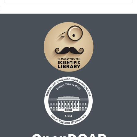
гірських регіонів із застосуванням
кількісних і якісних палеокліматичних
індикаторів. Кількісні реконструкції річних
і сезонних температур і кількості
атмосферних опадів отримано на основі
дендрокліматичних індикаторів та
ізотопних аналізів спелеотем і кернів
льоду із часовою роздільною здатністю до
10 років. Доведено, що ізотопний вміст
печерних відкладів найбільш надійне і
перспективне джерело для реконструкції
клімату холодного сезону та розрізнення
регіональних джерел зволоження.
Комплексні палеогеографічні дані за
відкладами гірських боліт, озер,
алювальних і печерних відкладів
використано для реконструкції динаміки
рослинності, антропопресії, схилових і
гідрологічних процесів, що слугували