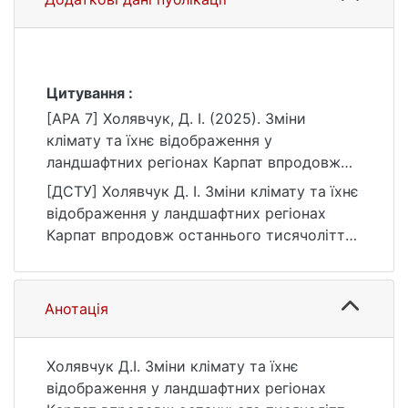
Цитування :
[APA 7] Холявчук, Д. І. (2025). Зміни
клімату та їхнє відображення у
ландшафтних регіонах Карпат впродовж
останнього тисячоліття [Дис. доктора
[ДСТУ] Холявчук Д. І. Зміни клімату та їхнє
географічних наук, Київський національний
відображення у ландшафтних регіонах
університет імені Тараса Шевченка].
Карпат впродовж останнього тисячоліття :
eKNUTSHIR.
дис. … доктора географічних наук : 10
https://ir.library.knu.ua/handle/15071834/9951
Природничі науки. Київ, 2025. 375 с. URL:
https://ir.library.knu.ua/handle/15071834/9951
Анотація
(дата звернення: 25.07.2026).
Холявчук Д.І. Зміни клімату та їхнє
відображення у ландшафтних регіонах