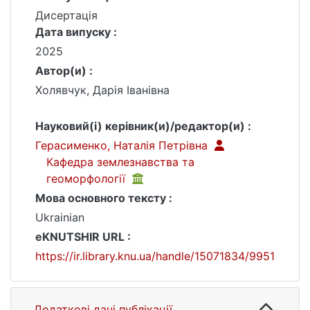
Дисертація
Дата випуску :
2025
Автор(и) :
Холявчук, Дарія Іванівна
Науковий(і) керівник(и)/редактор(и) :
Герасименко, Наталія Петрівна
Кафедра землезнавства та
геоморфології
Мова основного тексту :
Ukrainian
eKNUTSHIR URL :
https://ir.library.knu.ua/handle/15071834/9951
Додаткові дані публікації