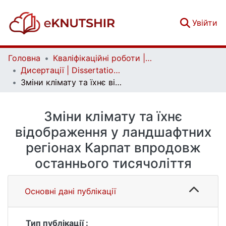
(c
Увійти
Головна
Кваліфікаційні роботи | Qualifying works
Дисертації | Dissertations
Зміни клімату та їхнє відображення у ландшафтних регіонах Карпат впродовж останнього тисячоліття
Зміни клімату та їхнє
відображення у ландшафтних
регіонах Карпат впродовж
останнього тисячоліття
Основні дані публікації
Тип публікації :