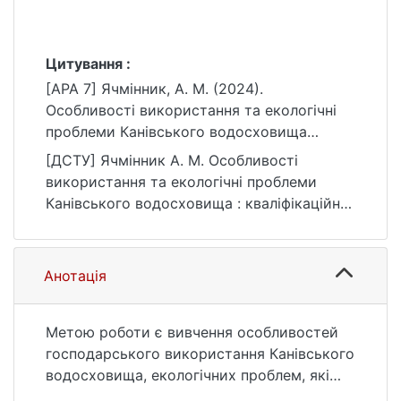
Цитування :
[APA 7] Ячмінник, А. М. (2024).
Особливості використання та екологічні
проблеми Канівського водосховища
[Бакалаврська робота, Київський
[ДСТУ] Ячмінник А. М. Особливості
національний університет імені Тараса
використання та екологічні проблеми
Шевченка]. eKNUTSHIR.
Канівського водосховища : кваліфікаційна
https://ir.library.knu.ua/handle/15071834/247
робота бакалавра : 10 Природничі науки /
5
наук. кер. І. О. Діброва. Київ, 2024. 56 с.
URL:
Анотація
https://ir.library.knu.ua/handle/15071834/247
5 (дата звернення: 25.07.2026).
Метою роботи є вивчення особливостей
господарського використання Канівського
водосховища, екологічних проблем, які
при цьому виникають, та визначення