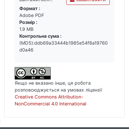
Формат :
Вантажиться...
Adobe PDF
Розмір :
1.9 MB
Контрольна сума :
(MD5):ddb69a33444b1985e54f8a19760
d0a46
Якщо не вказано інше, ця робота
розповсюджується на умовах ліцензії
Creative Commons Attribution-
NonCommercial 4.0 International