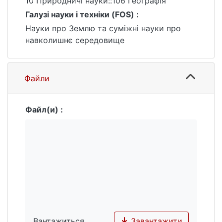
10 Природничі науки::106 Географія
проблем водосховища, які наразі
склалися.
Галузі науки і техніки (FOS) :
Науки про Землю та суміжні науки про
навколишнє середовище
Файли
Файл(и) :
Завантажити
Вантажиться...