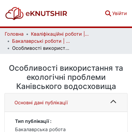
(c
Увійти
Головна
Кваліфікаційні роботи | Qualifying works
Бакалаврські роботи | Bachelor theses
Особливості використання та екологічні проблеми Канівського водосховища
Особливості використання та
екологічні проблеми
Канівського водосховища
Основні дані публікації
Тип публікації :
Бакалаврська робота