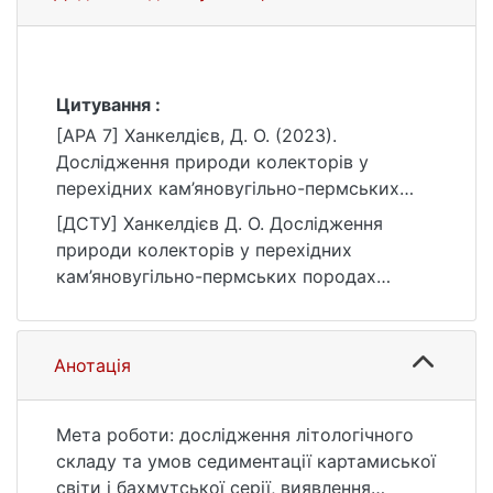
Цитування :
[APA 7] Ханкелдієв, Д. О. (2023).
Дослідження природи колекторів у
перехідних кам’яновугільно-пермських
породах району Соснівської
[ДСТУ] Ханкелдієв Д. О. Дослідження
солянокупольної структури (Приосоьова
природи колекторів у перехідних
зона Дніпровсько-Донецької западини)
кам’яновугільно-пермських породах
[Магістерська робота, Київський
району Соснівської солянокупольної
національний університет імені Тараса
структури (Приосоьова зона Дніпровсько-
Шевченка]. eKNUTSHIR.
Донецької западини) : кваліфікаційна
Анотація
https://ir.library.knu.ua/handle/123456789/53
робота магістра : 10 Природничі науки.
04
Київ, 2023. 68 с. URL:
https://ir.library.knu.ua/handle/123456789/53
Мета роботи: дослідження літологічного
04 (дата звернення: 25.07.2026).
складу та умов седиментації картамиської
світи і бахмутської серії, виявлення