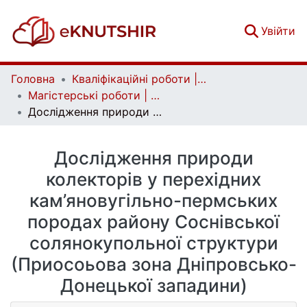
(c
Увійти
Головна
Кваліфікаційні роботи | Qualifying works
Магістерські роботи | Master's theses
Дослідження природи колекторів у перехідних кам’яновугільно-пермських породах району Соснівської солянокупольної структури (Приосоьова зона Дніпровсько-Донецької западини)
Дослідження природи
колекторів у перехідних
кам’яновугільно-пермських
породах району Соснівської
солянокупольної структури
(Приосоьова зона Дніпровсько-
Донецької западини)