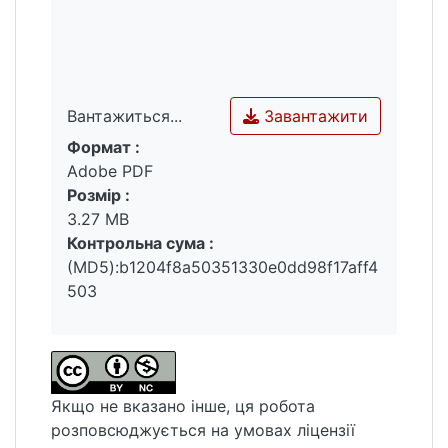
поширення піщаних тіл різного генезису у
картамиській світі.
Ключові слова: Дніпровсько-Донецька
западина, межа карбон/перм, картамиська
Завантажити
Вантажиться...
світа, регіональна незгідність, піщані тіла,
Формат :
стартиграфічно екрановані пастки.
Вантажиться...
Adobe PDF
Розмір :
3.27 MB
Контрольна сума :
(MD5):b1204f8a50351330e0dd98f17aff4
503
Якщо не вказано інше, ця робота
розповсюджується на умовах ліцензії