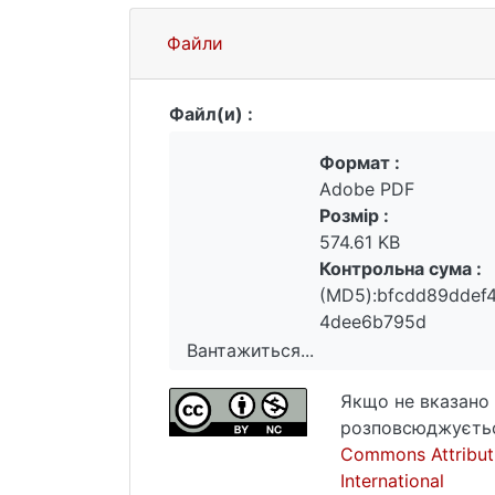
Файли
Файл(и) :
Формат :
Adobe PDF
Розмір :
574.61 KB
Контрольна сума :
(MD5):bfcdd89ddef
4dee6b795d
Вантажиться...
Вантажиться...
Якщо не вказано 
розповсюджуєтьс
Commons Attribut
International