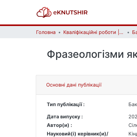
Головна
Кваліфікаційні роботи | Qualifying works
Фразеологізми як
Основні дані публікації
Тип публікації :
Бак
Дата випуску :
20
Автор(и) :
Сіл
Науковий(і) керівник(и)/
Кін