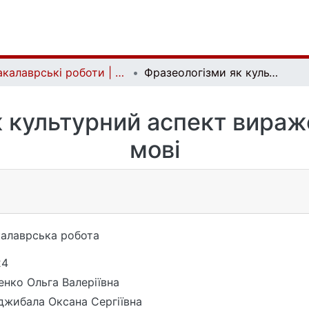
Бакалаврські роботи | Bachelor theses
Фразеологізми як культурний аспект вираження в корейській мові
 культурний аспект вираж
мові
алаврська робота
24
енко Ольга Валеріївна
джибала Оксана Сергіївна