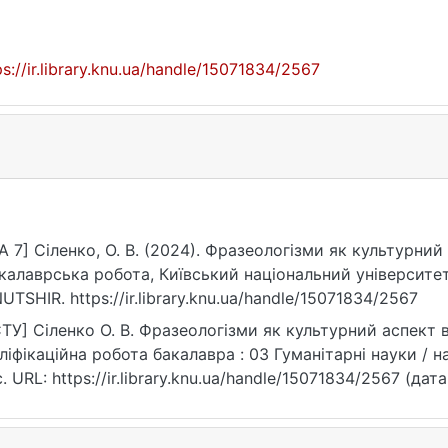
ps://ir.library.knu.ua/handle/15071834/2567
A 7] Сіленко, О. В. (2024). Фразеологізми як культурни
калаврська робота, Київський національний університет
UTSHIR. https://ir.library.knu.ua/handle/15071834/2567
ТУ] Сіленко О. В. Фразеологізми як культурний аспект 
ліфікаційна робота бакалавра : 03 Гуманітарні науки / на
с. URL: https://ir.library.knu.ua/handle/15071834/2567 (дат