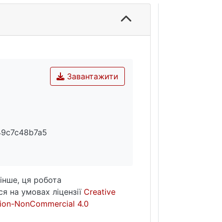
Завантажити
49c7c48b7a5
інше, ця робота
я на умовах ліцензії
Creative
ion-NonCommercial 4.0