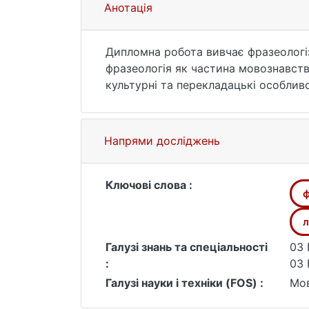
Анотація
Дипломна робота вивчає фразеологіз
фразеологія як частина мовознавств
культурні та перекладацькі особливо
виражають емоції в корейській мові,
українській мові.
У цьому дослідженні використовувал
Напрями досліджень
семантичних полів, лінгвокультуроло
зрозуміти, що таке фразеологізми та
Згідно з результатами дослідження, 
Ключові слова :
ф
відчуттями, що підкреслює широкий 
вираження емоцій, дозволяють краще
л
У результаті порівняння з українськи
Галузі знань та спеціальності
03 
виражаються. Встановлено, що корейс
:
03 
фразеологізми більше використовуют
Галузі науки і техніки (FOS) :
Мов