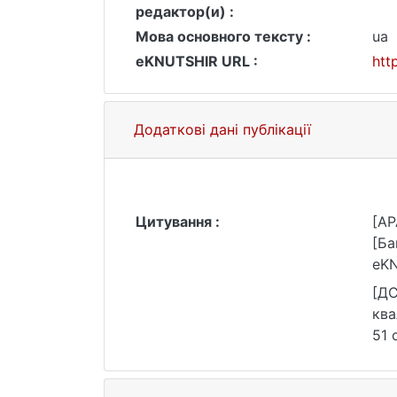
редактор(и) :
Мова основного тексту :
ua
eKNUTSHIR URL :
htt
Додаткові дані публікації
Цитування :
[AP
[Ба
eKN
[ДС
ква
51 