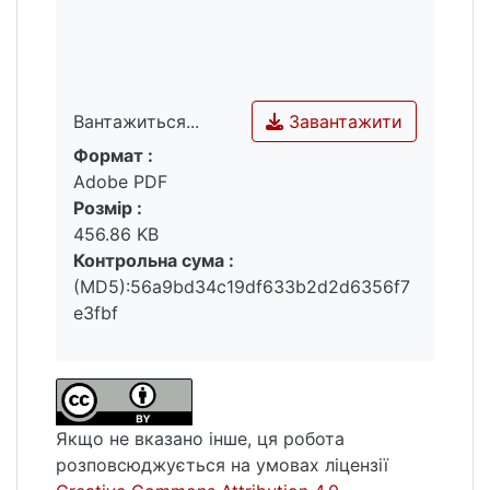
Завантажити
Вантажиться...
Формат :
Вантажиться...
Adobe PDF
Розмір :
456.86 KB
Контрольна сума :
(MD5):56a9bd34c19df633b2d2d6356f7
e3fbf
Якщо не вказано інше, ця робота
розповсюджується на умовах ліцензії