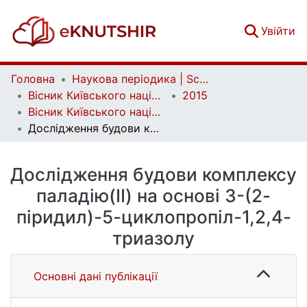
(c
Увійти
Головна
Наукова періодика | Scientific periodicals
Вісник Київського національного університету імені Тараса Шевченка. Хімія | Bulletin of Taras Shevchenko National University of Kyiv. Chemistry
2015
Вісник Київського національного університету імені Тараса Шевченка. Хімія. Вип. 1(51)
Дослідження будови комплексу паладію(II) на основі 3-(2-піридил)-5-циклопропіл-1,2,4-триазолу
Дослідження будови комплексу
паладію(II) на основі 3-(2-
піридил)-5-циклопропіл-1,2,4-
триазолу
Основні дані публікації