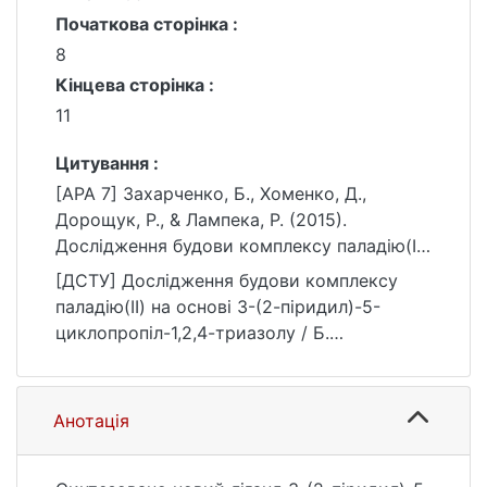
Початкова сторінка :
8
Кінцева сторінка :
11
Цитування :
[APA 7] Захарченко, Б., Хоменко, Д.,
Дорощук, Р., & Лампека, Р. (2015).
Дослідження будови комплексу паладію(II)
на основі 3-(2-піридил)-5-
[ДСТУ] Дослідження будови комплексу
циклопропіл-1,2,4-триазолу. Вісник
паладію(II) на основі 3-(2-піридил)-5-
Київського національного університету
циклопропіл-1,2,4-триазолу / Б.
імені Тараса Шевченка. Хімія, (1(51)), 8–11.
Захарченко та ін. Вісник Київського
https://ir.library.knu.ua/handle/15071834/1618
національного університету імені Тараса
1
Шевченка. Хімія. 2015. № 1(51). С. 8—11.
Анотація
URL:
https://ir.library.knu.ua/handle/15071834/1618