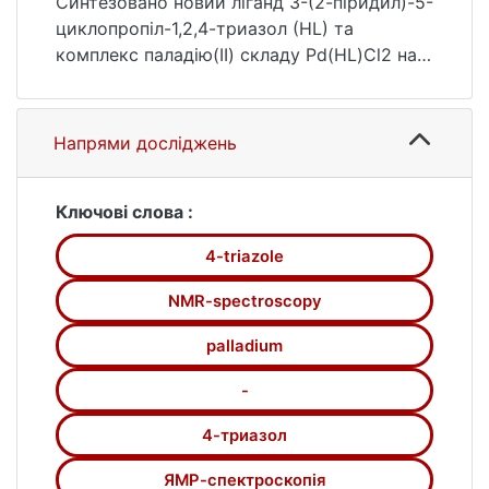
1 (дата звернення: 25.07.2026).
Синтезовано новий ліганд 3-(2-піридил)-5-
циклопропіл-1,2,4-триазол (HL) та
комплекс паладію(ІІ) складу Pd(HL)Cl2 на
його основі. Молекулярна та кристалічна
будова комплексу була встановлена
методом РСтА. Будову отриманого
Напрями досліджень
комплексу в розчині було досліджено за
допомогою електронної, ІЧ- та ЯМР-
спектроскопії.
Ключові слова :
4-triazole
NMR-spectroscopy
palladium
-
4-триазол
ЯМР-спектроскопія