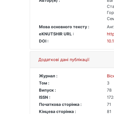
Автор(и) :
Багр
Ста
Гор
Сем
Мова основного тексту :
Анг
eKNUTSHIR URL :
htt
DOI :
10.
Додаткові дані публікації
Журнал :
Віс
Том :
3
Випуск :
78
ISSN :
172
Початкова сторінка :
71
Кінцева сторінка :
81