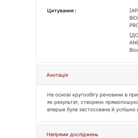
Цитування :
[AP
BI
PRO
іме
[Д
AND
Віс
78.
Анотація
На основі кругообігу речовини в при
як результат, створено прямопошуко
вперше була застосована й успішно 
суші (Дніпровсько-Донецька западина
спеціально розроблених апаратурних
діючих родовищ у межах басейну р. 
Напрями досліджень