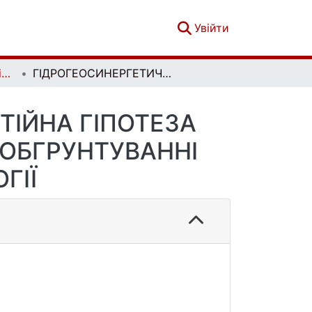
(current)
Увійти
Вісник Київського національного університету імені Тараса Шевченка. Геологія. 3(78)
ГІДРОГЕОСИНЕРГЕТИЧНА БІОГЕННО-МАНТІЙНА ГІПОТЕЗА УТВОРЕННЯ ВУГЛЕВОДНІВ ТА ЇЇ РОЛЬ ПРИ ОБГРУНТУВАННІ ПРЯМОПОШУКОВОЇ ТЕХНОЛОГІЇ
ТІЙНА ГІПОТЕЗА
 ОБГРУНТУВАННІ
ГІЇ