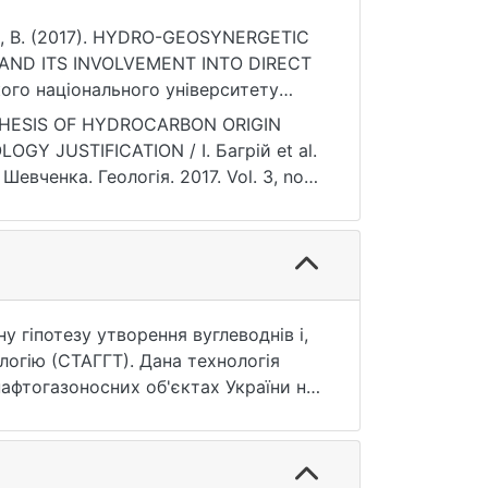
нюк, В. (2017). HYDRO-GEOSYNERGETIC
AND ITS INVOLVEMENT INTO DIRECT
го національного університету
g/10.17721/1728-2713.78.09
HESIS OF HYDROCARBON ORIGIN
Y JUSTIFICATION / I. Багрій et al.
евченка. Геологія. 2017. Vol. 3, no.
5.07.2026).
 гіпотезу утворення вуглеводнів і,
огію (СТАГГТ). Дана технологія
афтогазоносних об'єктах України на
ний шельфи) з використанням
дження з урахуванням розміщення
отужності підстеляючих відкладів у