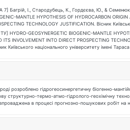
A 7] Багрій, I., Стародубець, К., Гордєєва, Ю., & Семе
OGENIC-MANTLE HYPOTHESIS OF HYDROCARBON ORIGIN 
SPECTING TECHNOLOGY JUSTIFICATION. Вісник Київсько
ні Тараса Шевченка. Геологія, 3(78), 71–81. https://doi.or
СТУ] HYDRO-GEOSYNERGETIC BIOGENIC-MANTLE HYPOT
 ITS INVOLVEMENT INTO DIRECT PROSPECTING TECHNOLOG
ник Київського національного університету імені Тараса Ш
 P. 71—81. DOI: 10.17721/1728-2713.78.09 (date of access: 2
роді розроблено гідрогеосинергетичну біогенно-мантійну
ву структурно-термо-атмо-гідролого-геохімічну технол
впроваджена в процесі прогнозно-пошукових робіт на н
) і в Чорному морі (північно-західний і північно-схід
 комплексів. Проведено комплексні гідрологічні дослі
Сула. Визначено вміст біоти, метаноносність, а також п