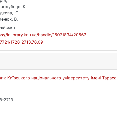
ій, I.
родубець, К.
дєєва, Ю.
енюк, В.
лійська
ps://ir.library.knu.ua/handle/15071834/20562
17721/1728-2713.78.09
ник Київського національного університету імені Тарас
8-2713