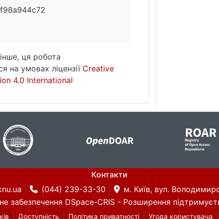
f98a944c72
інше, ця робота
я на умовах ліцензії
Creative
on 4.0 International
Контакти
knu.ua
(044) 239-33-30
м. Київ, вул. Володимирс
не забезпечення DSpace-CRIS
- Розширення підтримуєт
ків
Доступність
Політика приватності
Угода користувача