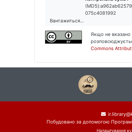
(MD5):a962ab62579
075c4081992
Вантажиться...
Вантажиться...
Якщо не вказано 
розповсюджуєтьс
Commons Attributi
ir.library@
Побудовано за допомогою
Програм
Налаштування ку