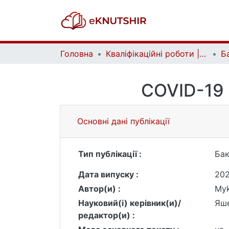
Головна
Кваліфікаційні роботи | Qualifying works
COVID-19 
Основні дані публікації
Тип публікації :
Бак
Дата випуску :
202
Автор(и) :
Myk
Науковий(і) керівник(и)/
Яше
редактор(и) :