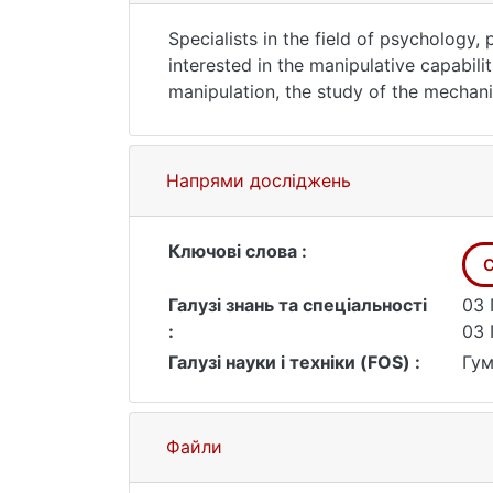
Specialists in the field of psychology, p
interested in the manipulative capabili
manipulation, the study of the mechani
certain manipulative technologies, str
On the periphery of research is the rol
mass communication.
Напрями досліджень
The object of the research is the medi
The subject of the research is linguis
selected for analysis.
Ключові слова :
C
Галузі знань та спеціальності
03 
:
03 
Галузі науки і техніки (FOS) :
Гум
Файли