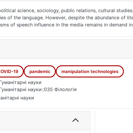
olitical science, sociology, public relations, cultural studies
ties of the language. However, despite the abundance of lit
sms of speech influence in the media remains in demand in 
ategies and tactics, and propose methods of psychological d
e of linguistic means, which are the basis for the implementa
a texts on the COVID-19 pandemic, in which manipulative sp
tic means and speech techniques for manipulating informati
OVID-19
pandemic
manipulation technologies
Гуманітарні науки
Гуманітарні науки::035 Філологія
анітарні науки