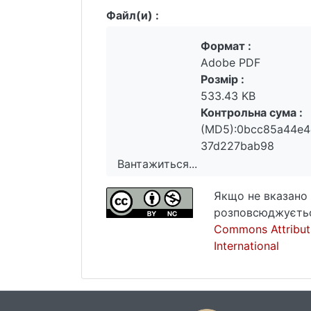
Файл(и) :
Формат :
Adobe PDF
Розмір :
533.43 KB
Контрольна сума :
(MD5):0bcc85a44e
37d227bab98
Вантажиться...
Вантажиться...
Якщо не вказано 
розповсюджуєтьс
Commons Attribut
International