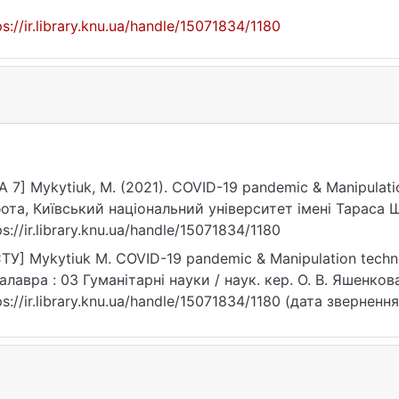
ps://ir.library.knu.ua/handle/15071834/1180
A 7] Mykytiuk, M. (2021). COVID-19 pandemic & Manipulat
ота, Київський національний університет імені Тараса 
ps://ir.library.knu.ua/handle/15071834/1180
ТУ] Mykytiuk M. COVID-19 pandemic & Manipulation techno
алавра : 03 Гуманітарні науки / наук. кер. О. В. Яшенкова.
ps://ir.library.knu.ua/handle/15071834/1180 (дата звернення