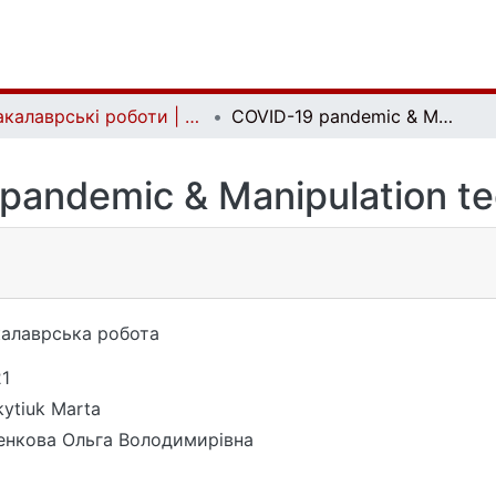
Бакалаврські роботи | Bachelor theses
COVID-19 pandemic & Manipulation technologies
pandemic & Manipulation te
алаврська робота
1
ytiuk Marta
нкова Ольга Володимирівна