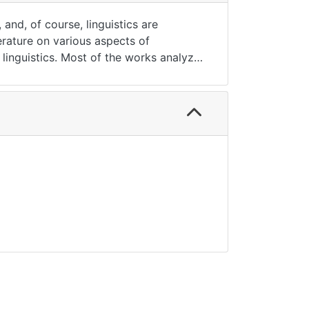
, and, of course, linguistics are
erature on various aspects of
linguistics. Most of the works analyze
efense against this kind of influence.
tion of manipulation in the field of
eech effects are carried out.
on about COVID-19 in the media texts