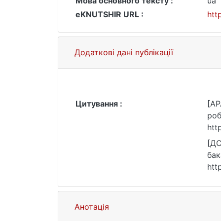
Мова основного тексту :
ua
eKNUTSHIR URL :
htt
Додаткові дані публікації
Цитування :
[AP
роб
htt
[ДС
бак
htt
Анотація