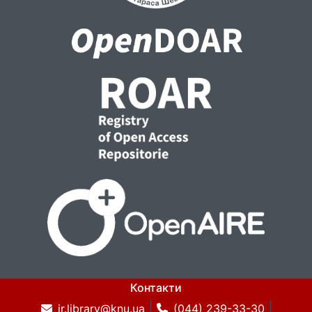
Контакти
ir.library@knu.ua
(044) 239-33-30