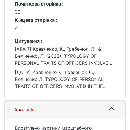
Початкова сторінка :
32
Кінцева сторінка :
41
Цитування :
[APA 7] Кравченко, К., Гребенюк, Л., &
Беліченко, Л. (2022). TYPOLOGY OF
PERSONAL TRAITS OF OFFICERS INVOLVED
IN THE TRAINING OF CADETS AT HIGHER
[ДСТУ] Кравченко К., Гребенюк Л.,
MILITARY EDUCATIONAL INSTITUTIONS
Беліченко Л. TYPOLOGY OF PERSONAL
(MILITARY EDUCATIONAL UNITS OF HIGHER
TRAITS OF OFFICERS INVOLVED IN THE
EDUCATIONAL INSTITUTIONS) AS THE
TRAINING OF CADETS AT HIGHER MILITARY
COMPONENT OF THEIR IMAGE FORMATION.
EDUCATIONAL INSTITUTIONS (MILITARY
Bulletin of Taras Shevchenko National
EDUCATIONAL UNITS OF HIGHER
Анотація
University of Kyiv. Military-special sciences,
EDUCATIONAL INSTITUTIONS) AS THE
(2), 32–41. https://doi.org/10.17721/1728-
COMPONENT OF THEIR IMAGE FORMATION.
2217.2022.50.32-41
Bulletin of Taras Shevchenko National
Висвітлено частину масштабного